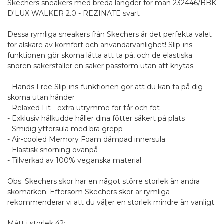
Skechers sneakers med breda längder för män 232446/BBK
D'LUX WALKER 2.0 - REZINATE svart
Dessa rymliga sneakers från Skechers är det perfekta valet
för älskare av komfort och användarvänlighet! Slip-ins-
funktionen gör skorna lätta att ta på, och de elastiska
snören säkerställer en säker passform utan att knytas.
- Hands Free Slip-ins-funktionen gör att du kan ta på dig
skorna utan händer
- Relaxed Fit - extra utrymme för tår och fot
- Exklusiv hälkudde håller dina fötter säkert på plats
- Smidig yttersula med bra grepp
- Air-cooled Memory Foam dämpad innersula
- Elastisk snörning ovanpå
- Tillverkad av 100% veganska material
Obs: Skechers skor har en något större storlek än andra
skomärken. Eftersom Skechers skor är rymliga
rekommenderar vi att du väljer en storlek mindre än vanligt.
Mått i storlek 42: