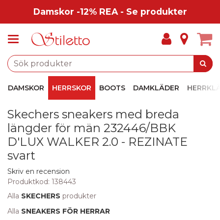
Damskor -12% REA - Se produkter
DAMSKOR
HERRSKOR
BOOTS
DAMKLÄDER
HERRKL
Skechers sneakers med breda
längder för män 232446/BBK
D'LUX WALKER 2.0 - REZINATE
svart
Skriv en recension
Produktkod:
138443
Alla
SKECHERS
produkter
Alla
SNEAKERS FÖR HERRAR