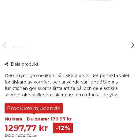
360°
Dela produkt
bild
Dessa rymliga sneakers från Skechers är det perfekta valet
för älskare av komfort och användarvänlighet! Slip-ins-
funktionen gör skorna lätta att ta på, och de elastiska
snören säkerställer en säker passform utan att knytas.
Produkterbjudande
Nu bara
Du sparar
176,97 kr
1297,77 kr
-12%
RRP
1474,74 kr