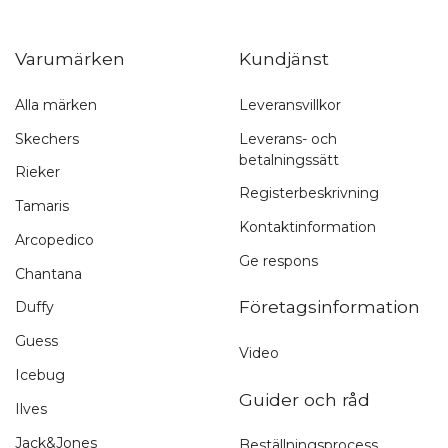
Varumärken
Kundjänst
Alla märken
Leveransvillkor
Snabb leverans
Skechers
Leverans- och
betalningssätt
1-3 arbetsdagar
Rieker
Registerbeskrivning
Tamaris
Kontaktinformation
Arcopedico
Ge respons
Chantana
Företagsinformation
Duffy
Guess
Video
Icebug
Guider och råd
Ilves
Jack&Jones
Beställningsprocess