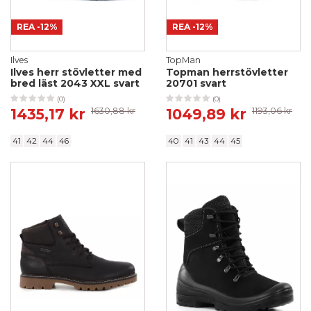
REA
-12%
REA
-12%
Ilves
TopMan
Ilves herr stövletter med
Topman herrstövletter
bred läst 2043 XXL svart
20701 svart
(0)
(0)
1435,17 kr
1630,88 kr
1049,89 kr
1193,06 kr
41
42
44
46
40
41
43
44
45