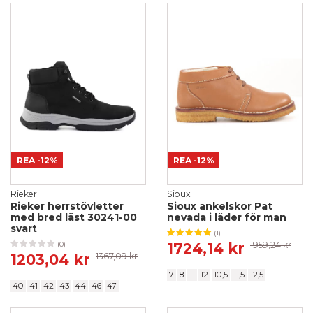
REA
-12%
REA
-12%
Rieker
Sioux
Rieker herrstövletter
Sioux ankelskor Pat
med bred läst 30241-00
nevada i läder för man
svart
(1)
1724,14 kr
1959,24 kr
(0)
1203,04 kr
1367,09 kr
7
8
11
12
10,5
11,5
12,5
40
41
42
43
44
46
47