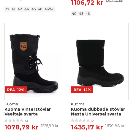
1106,72 kr
1257,64 kr
39
41
42
44
45
48
46/47
40
43
46
REA
-12%
REA
-12%
Kuoma
Kuoma
Kuoma Vinterstövlar
Kuoma dubbade stövlar
Vaeltaja svarta
Nasta Universal svarta
(0)
(0)
1078,79 kr
1225,90 kr
1435,17 kr
1630,88 kr