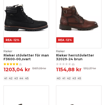
REA
-12%
REA
-12%
Rieker
Rieker
Rieker stövletter för man
Rieker herrstövletter
F3600-00,svart
32029-24 brun
(1)
(0)
1203,04 kr
1367,09 kr
1154,88 kr
1312,37 kr
41
42
43
44
45
40
41
42
43
45