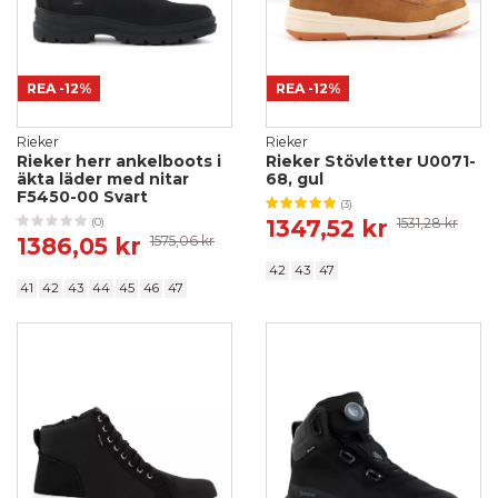
REA
-12%
REA
-12%
Rieker
Rieker
Rieker herr ankelboots i
Rieker Stövletter U0071-
äkta läder med nitar
68, gul
F5450-00 Svart
(3)
1347,52 kr
1531,28 kr
(0)
1386,05 kr
1575,06 kr
42
43
47
41
42
43
44
45
46
47