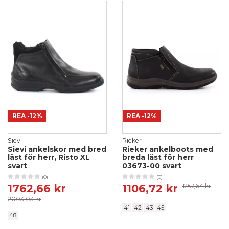
REA
-12%
REA
-12%
Sievi
Rieker
Sievi ankelskor med bred
Rieker ankelboots med
läst för herr, Risto XL
breda läst för herr
svart
03673-00 svart
(0)
(0)
1762,66 kr
1106,72 kr
1257,64 kr
2003,03 kr
41
42
43
45
48