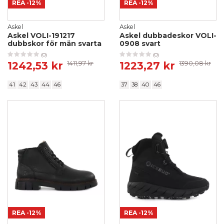
REA
-12%
REA
-12%
Askel
Askel
Askel VOLI-191217
Askel dubbadeskor VOLI-
dubbskor för män svarta
0908 svart
(0)
(0)
1242,53 kr
1411,97 kr
1223,27 kr
1390,08 kr
41
42
43
44
46
37
38
40
46
REA
-12%
REA
-12%