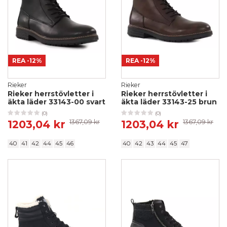
REA
-12%
REA
-12%
Rieker
Rieker
Rieker herrstövletter i
Rieker herrstövletter i
äkta läder 33143-00 svart
äkta läder 33143-25 brun
(0)
(0)
1203,04 kr
1367,09 kr
1203,04 kr
1367,09 kr
40
41
42
44
45
46
40
42
43
44
45
47