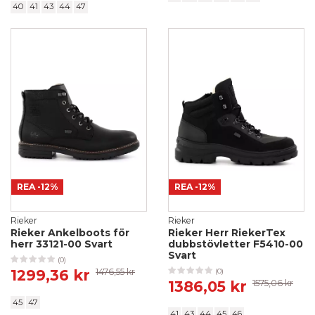
40
41
43
44
47
REA
-12%
REA
-12%
Rieker
Rieker
Rieker Ankelboots för
Rieker Herr RiekerTex
herr 33121-00 Svart
dubbstövletter F5410-00
Svart
(0)
1299,36 kr
1476,55 kr
(0)
1386,05 kr
1575,06 kr
45
47
41
43
44
45
46