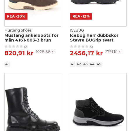
REA
-20%
REA
-12%
Mustang Shoes
ICEBUG
Mustang ankelboots för
Icebug herr dubbskor
män 4161-603-3 brun
Stavre BUGrip svart
(0)
(0)
820,91 kr
1028,88 kr
2456,17 kr
2791,10 kr
45
41
42
43
44
45