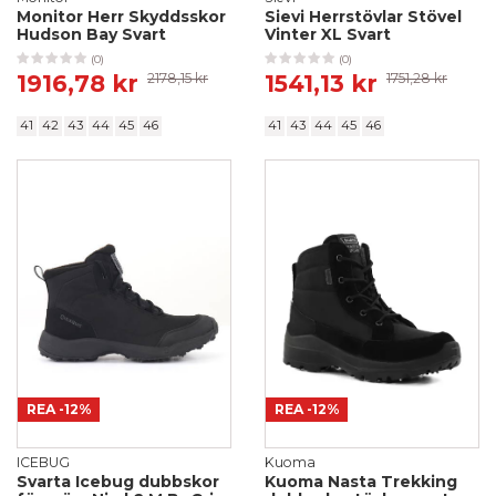
Monitor Herr Skyddsskor
Sievi Herrstövlar Stövel
Hudson Bay Svart
Vinter XL Svart
(0)
(0)
1916,78 kr
2178,15 kr
1541,13 kr
1751,28 kr
41
42
43
44
45
46
41
43
44
45
46
REA
-12%
REA
-12%
ICEBUG
Kuoma
Svarta Icebug dubbskor
Kuoma Nasta Trekking