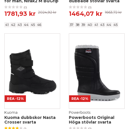
för män, Nirak2 M BuGrip
dubbade stövlar svarta
(0)
(0)
1781,93 kr
2024,92 kr
1464,07 kr
1663,72 kr
41
42
43
44
45
46
37
38
39
40
41
43
44
45
REA
-12%
REA
-12%
Kuoma
Powerboots
Kuoma dubbskor Nasta
Powerboots Original
Crosser svarta
Höga stövlar svarta
(1)
(0)