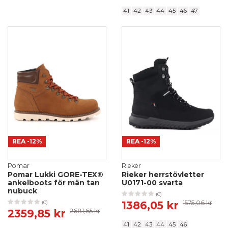
41
42
43
44
45
46
47
REA
-12%
REA
-12%
Pomar
Rieker
Pomar Lukki GORE-TEX®
Rieker herrstövletter
ankelboots för män tan
U0171-00 svarta
nubuck
(0)
1386,05 kr
1575,06 kr
(0)
2359,85 kr
2681,65 kr
41
42
43
44
45
46