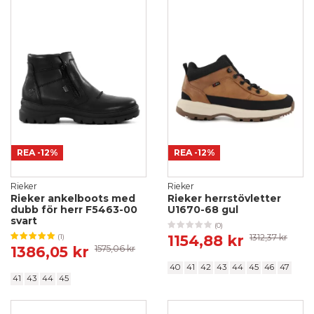
REA
-12%
REA
-12%
Rieker
Rieker
Rieker ankelboots med
Rieker herrstövletter
dubb för herr F5463-00
U1670-68 gul
svart
(0)
1154,88 kr
1312,37 kr
(1)
1386,05 kr
1575,06 kr
40
41
42
43
44
45
46
47
41
43
44
45