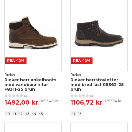
REA
-12%
REA
-12%
Rieker
Rieker
Rieker herr ankelboots
Rieker herrstövletter
med vändbara nitar
med bred läst 05362-25
F8311-25 brun
brun
(0)
(0)
1492,00 kr
1695,46 kr
1106,72 kr
1257,64 kr
40
41
42
43
44
45
41
43