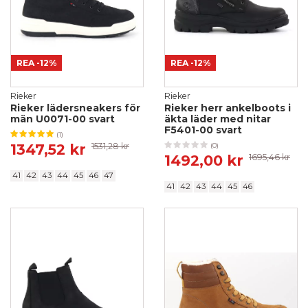
REA
-12%
REA
-12%
Rieker
Rieker
Rieker lädersneakers för
Rieker herr ankelboots i
män U0071-00 svart
äkta läder med nitar
F5401-00 svart
(1)
1347,52 kr
1531,28 kr
(0)
1492,00 kr
1695,46 kr
41
42
43
44
45
46
47
41
42
43
44
45
46