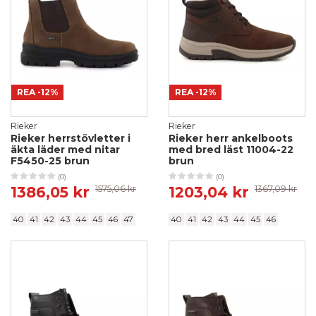
REA
-12%
REA
-12%
Rieker
Rieker
Rieker herrstövletter i
Rieker herr ankelboots
äkta läder med nitar
med bred läst 11004-22
F5450-25 brun
brun
(0)
(0)
1386,05 kr
1575,06 kr
1203,04 kr
1367,09 kr
40
41
42
43
44
45
46
47
40
41
42
43
44
45
46