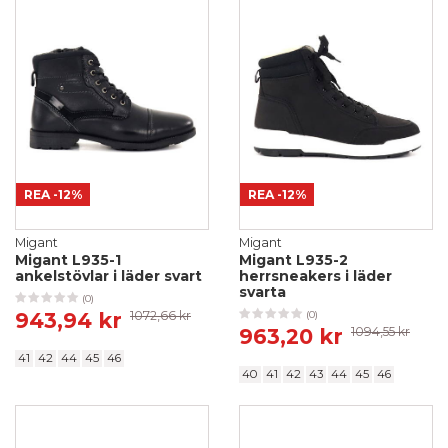
REA
-12%
REA
-12%
Migant
Migant
Migant L935-1
Migant L935-2
ankelstövlar i läder svart
herrsneakers i läder
svarta
(0)
943,94 kr
1072,66 kr
(0)
963,20 kr
1094,55 kr
41
42
44
45
46
40
41
42
43
44
45
46