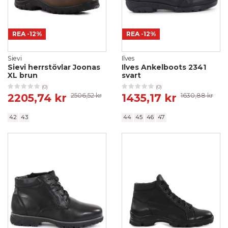
REA
-12%
REA
-12%
Sievi
Ilves
Sievi herrstövlar Joonas
Ilves Ankelboots 2341
XL brun
svart
(0)
(0)
2205,74 kr
2506,52 kr
1435,17 kr
1630,88 kr
42
43
44
45
46
47