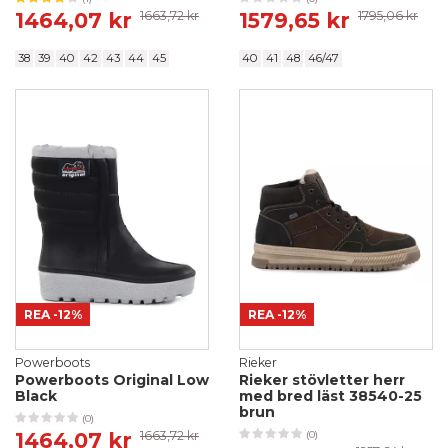
1464,07 kr
1663,72 kr
1579,65 kr
1795,06 kr
38
39
40
42
43
44
45
40
41
48
46/47
REA
-12%
REA
-12%
Powerboots
Rieker
Powerboots Original Low
Rieker stövletter herr
Black
med bred läst 38540-25
brun
(0)
1464,07 kr
1663,72 kr
(0)