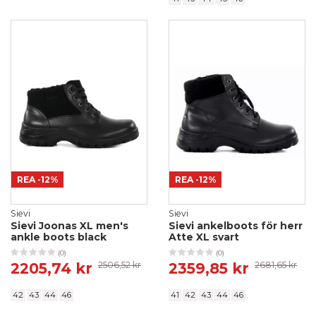
REA
-12%
REA
-12%
Sievi
Sievi
Sievi Joonas XL men's
Sievi ankelboots för herr
ankle boots black
Atte XL svart
(0)
(0)
2205,74 kr
2506,52 kr
2359,85 kr
2681,65 kr
42
43
44
46
41
42
43
44
46