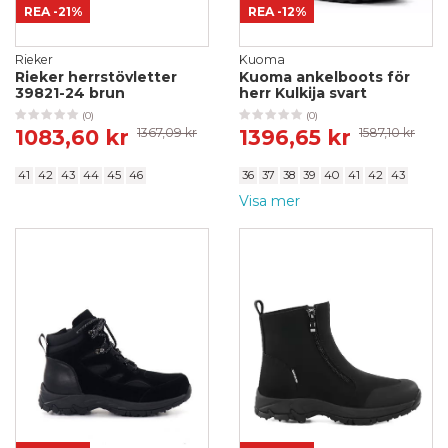
REA
-21%
REA
-12%
Rieker
Kuoma
Rieker herrstövletter
Kuoma ankelboots för
39821-24 brun
herr Kulkija svart
(0)
(0)
1083,60 kr
1367,09 kr
1396,65 kr
1587,10 kr
41
42
43
44
45
46
36
37
38
39
40
41
42
43
Visa mer
44
46