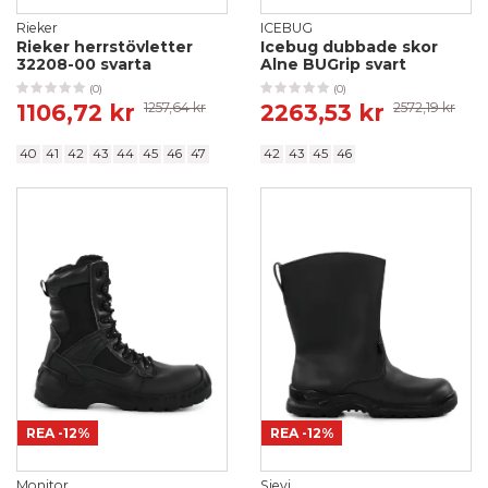
Rieker
ICEBUG
Rieker herrstövletter
Icebug dubbade skor
32208-00 svarta
Alne BUGrip svart
(0)
(0)
1106,72 kr
1257,64 kr
2263,53 kr
2572,19 kr
40
41
42
43
44
45
46
47
42
43
45
46
REA
-12%
REA
-12%
Monitor
Sievi