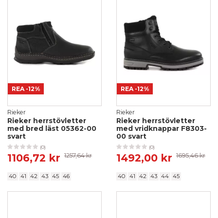
REA
-12%
REA
-12%
Rieker
Rieker
Rieker herrstövletter
Rieker herrstövletter
med bred läst 05362-00
med vridknappar F8303-
svart
00 svart
(0)
(0)
1106,72 kr
1257,64 kr
1492,00 kr
1695,46 kr
40
41
42
43
45
46
40
41
42
43
44
45