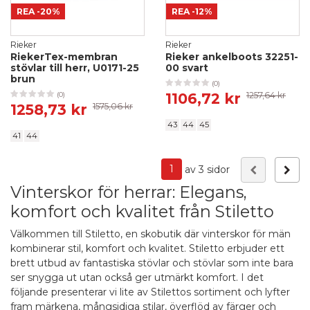
REA
-20%
REA
-12%
Rieker
Rieker
RiekerTex-membran
Rieker ankelboots 32251-
stövlar till herr, U0171-25
00 svart
brun
(0)
1106,72 kr
1257,64 kr
(0)
1258,73 kr
1575,06 kr
43
44
45
41
44
1
av 3 sidor
Vinterskor för herrar: Elegans,
komfort och kvalitet från Stiletto
Välkommen till Stiletto, en skobutik där vinterskor för män
kombinerar stil, komfort och kvalitet. Stiletto erbjuder ett
brett utbud av fantastiska stövlar och stövlar som inte bara
ser snygga ut utan också ger utmärkt komfort. I det
följande presenterar vi lite av Stilettos sortiment och lyfter
fram märkena, mångsidiga stilar, överflöd av färger och