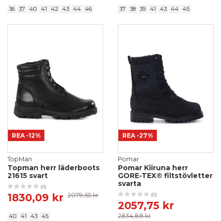
36
37
40
41
42
43
44
46
37
38
39
41
43
44
45
REA
-12%
REA
-27%
TopMan
Pomar
Topman herr läderboots
Pomar Kiiruna herr
21615 svart
GORE-TEX® filtstövletter
svarta
(0)
1830,09 kr
2079,65 kr
(0)
2057,75 kr
2834,88 kr
40
41
43
45