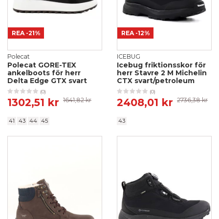
REA
-21%
REA
-12%
Polecat
ICEBUG
Polecat GORE-TEX
Icebug friktionsskor för
ankelboots för herr
herr Stavre 2 M Michelin
Delta Edge GTX svart
CTX svart/petroleum
(0)
(0)
1302,51 kr
1641,82 kr
2408,01 kr
2736,38 kr
41
43
44
45
43