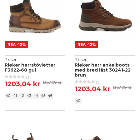
REA
-12%
REA
-12%
Rieker
Rieker
Rieker herrstövletter
Rieker herr ankelboots
F3622-68 gul
med bred läst 30241-22
brun
(0)
1203,04 kr
1367,09 kr
(0)
1203,04 kr
1367,09 kr
40
41
42
43
44
45
46
40