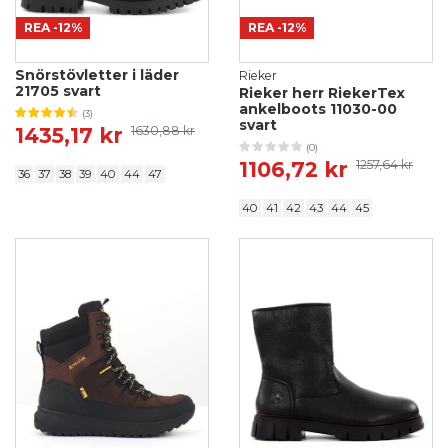
REA
-12%
REA
-12%
Snörstövletter i läder
Rieker
21705 svart
Rieker herr RiekerTex
ankelboots 11030-00
(3)
svart
1435,17 kr
1630,88 kr
(0)
1106,72 kr
1257,64 kr
36
37
38
39
40
44
47
40
41
42
43
44
45