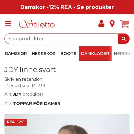
Damskor -12% REA - Se produkter
DAMSKOR
HERRSKOR
BOOTS
DAMKLÄDER
HERRKL
JDY linne svart
Skriv en recension
Produktkod:
141239
Alla
JDY
produkter
Alla
TOPPAR FÖR DAMER
REA
-12%