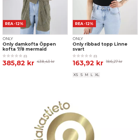
REA
-12%
REA
-12%
Genom att skicka din recension, samtycker du till att ge oss
tillstånd att publicera den på denna webbplats samt på andra
ONLY
ONLY
webbplatser och media. Stilettoshop.se förbehåller sig rätten
Only damkofta Öppen
Only ribbad topp Linne
att inte publicera recensionen. Genom att skicka samtycker du
kofta 7/8 mermaid
svart
till dessa villkor.
(0)
(0)
385,82 kr
438,43 kr
163,92 kr
186,27 kr
Skicka recension
XS
S
M
L
XL