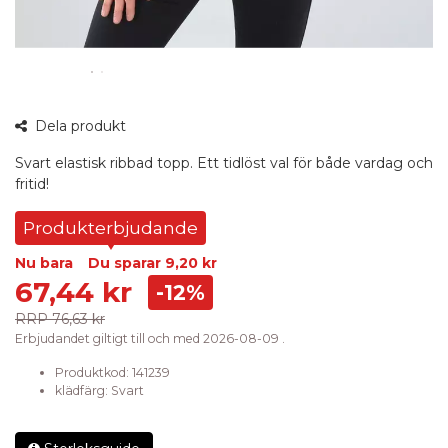
360°
Dela produkt
bild
Svart elastisk ribbad topp. Ett tidlöst val för både vardag och
fritid!
Produkterbjudande
Nu bara
Du sparar
9,20 kr
67,44 kr
-12%
RRP
76,63 kr
Erbjudandet giltigt till och med 2026-08-09 .
Produktkod:
141239
klädfärg
:
Svart