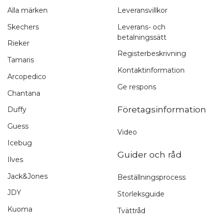
Alla märken
Leveransvillkor
Snabb leverans
Skechers
Leverans- och
betalningssätt
1-3 arbetsdagar
Rieker
Registerbeskrivning
Tamaris
Kontaktinformation
Arcopedico
Ge respons
Chantana
Företagsinformation
Duffy
Guess
Video
Icebug
Guider och råd
Ilves
Jack&Jones
Beställningsprocess
JDY
Storleksguide
Kuoma
Tvättråd