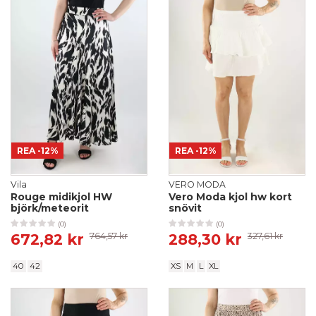
REA
-12%
REA
-12%
Vila
VERO MODA
Rouge midikjol HW
Vero Moda kjol hw kort
björk/meteorit
snövit
(0)
(0)
672,82 kr
764,57 kr
288,30 kr
327,61 kr
40
42
XS
M
L
XL