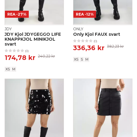
REA
-27%
REA
-12%
JDY
ONLY
JDY Kjol JDYGEGGO LIFE
Only Kjol FAUX svart
KNAPPKJOL MINIKJOL
(0)
svart
336,36 kr
382,23 kr
(0)
174,78 kr
240,22 kr
XS
S
M
XS
M