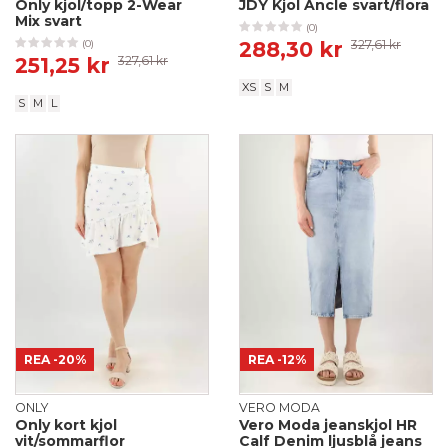
Only kjol/topp 2-Wear
JDY Kjol Ancle svart/flora
Mix svart
(0)
288,30 kr
327,61 kr
(0)
251,25 kr
327,61 kr
XS
S
M
S
M
L
REA
-20%
REA
-12%
ONLY
VERO MODA
Only kort kjol
Vero Moda jeanskjol HR
vit/sommarflor
Calf Denim ljusblå jeans