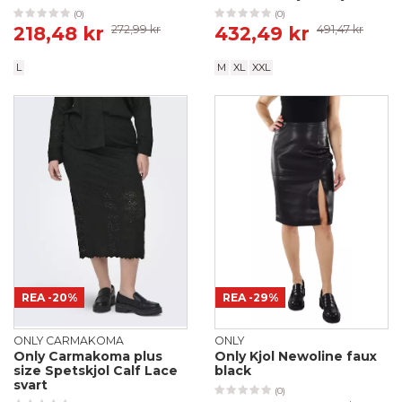
(0)
(0)
218,48 kr
272,99 kr
432,49 kr
491,47 kr
L
M
XL
XXL
REA
-20%
REA
-29%
ONLY CARMAKOMA
ONLY
Only Carmakoma plus
Only Kjol Newoline faux
size Spetskjol Calf Lace
black
svart
(0)