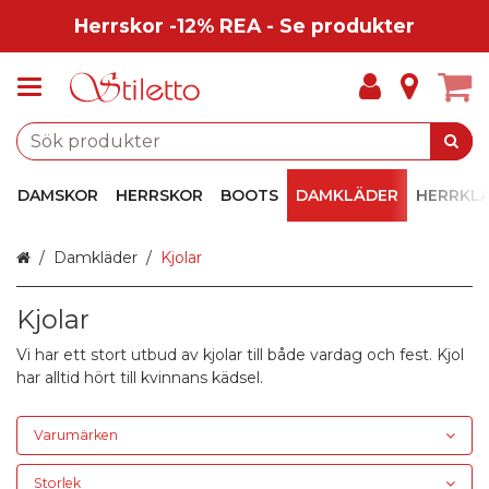
Herrskor -12% REA - Se produkter
DAMSKOR
HERRSKOR
BOOTS
DAMKLÄDER
HERRKL
Hem
Damkläder
Kjolar
Kjolar
Vi har ett stort utbud av kjolar till både vardag och fest. Kjol
har alltid hört till kvinnans kädsel.
Varumärken
Storlek