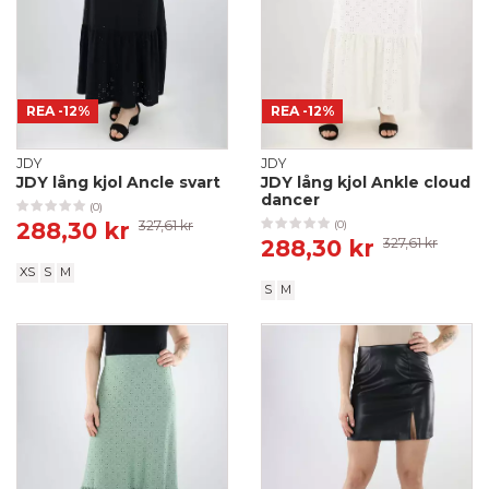
REA
-12%
REA
-12%
JDY
JDY
JDY lång kjol Ancle svart
JDY lång kjol Ankle cloud
dancer
(0)
288,30 kr
327,61 kr
(0)
288,30 kr
327,61 kr
XS
S
M
S
M