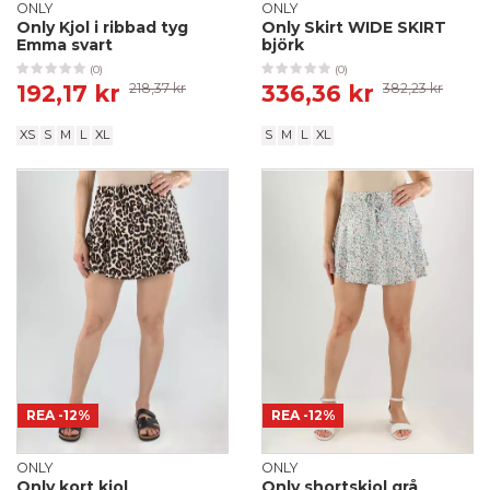
ONLY
ONLY
Only Kjol i ribbad tyg
Only Skirt WIDE SKIRT
Emma svart
björk
(0)
(0)
192,17 kr
218,37 kr
336,36 kr
382,23 kr
XS
S
M
L
XL
S
M
L
XL
REA
-12%
REA
-12%
ONLY
ONLY
Only kort kjol
Only shortskjol grå