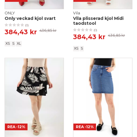
ONLY
Vila
Only veckad kjol svart
Vila plisserad kjol Midi
taodstool
(0)
384,43 kr
436,85 kr
(0)
384,43 kr
436,85 kr
XS
S
XL
XS
S
REA
-12%
REA
-12%