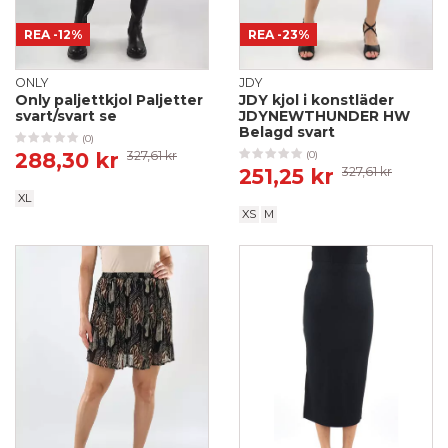
REA
-12%
REA
-23%
ONLY
JDY
Only paljettkjol Paljetter
JDY kjol i konstläder
svart/svart se
JDYNEWTHUNDER HW
Belagd svart
(0)
288,30 kr
327,61 kr
(0)
251,25 kr
327,61 kr
XL
XS
M