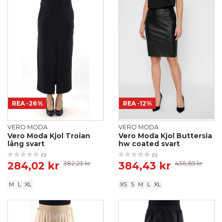
REA
-26%
REA
-12%
VERO MODA
VERO MODA
Vero Moda Kjol Troian
Vero Moda Kjol Buttersia
lång svart
hw coated svart
(0)
(0)
284,02 kr
382,23 kr
384,43 kr
436,85 kr
M
L
XL
XS
S
M
L
XL