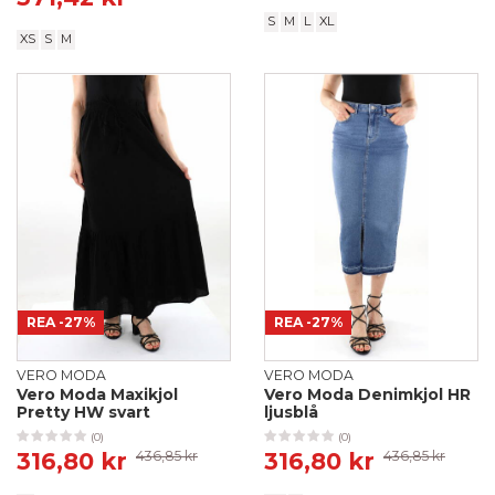
S
M
L
XL
XS
S
M
REA
-27%
REA
-27%
VERO MODA
VERO MODA
Vero Moda Maxikjol
Vero Moda Denimkjol HR
Pretty HW svart
ljusblå
(0)
(0)
316,80 kr
436,85 kr
316,80 kr
436,85 kr