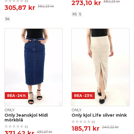
273,10 kr
382,23 kr
(0)
305,87 kr
382,23 kr
XS
S
54
REA
-24%
REA
-23%
ONLY
ONLY
Only Jeanskjol Midi
Only kjol Life silver mink
mörkblå
(0)
185,71 kr
240,22 kr
(0)
371,42 kr
491,47 kr