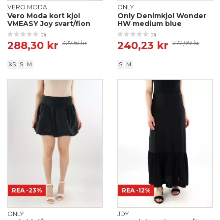
VERO MODA
ONLY
Vero Moda kort kjol
Only Denimkjol Wonder
VMEASY Joy svart/fion
HW medium blue
(0)
(0)
288,30 kr
327,61 kr
240,23 kr
272,99 kr
XS
S
M
S
M
REA
-23%
REA
-12%
ONLY
JDY