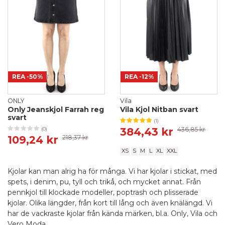
REA
-50%
REA
-12%
ONLY
Vila
Only Jeanskjol Farrah reg
Vila Kjol Nitban svart
svart
(1)
384,43 kr
436,85 kr
(0)
109,24 kr
218,37 kr
XS
S
M
L
XL
XXL
Kjolar kan man alrig ha för många. Vi har kjolar i stickat, med
spets, i denim, pu, tyll och trikå, och mycket annat. Från
pennkjol till klockade modeller, poptrash och plisserade
kjolar. Olika längder, från kort till lång och även knälängd. Vi
har de vackraste kjolar från kända märken, bl.a.
Only
,
Vila
och
Vero Moda
.