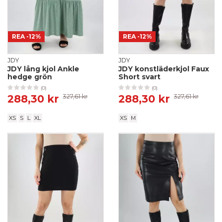
REA
-12%
REA
-12%
JDY
JDY
JDY lång kjol Ankle
JDY konstläderkjol Faux
hedge grön
Short svart
(0)
(0)
288,30 kr
327,61 kr
288,30 kr
327,61 kr
XS
S
L
XL
XS
M