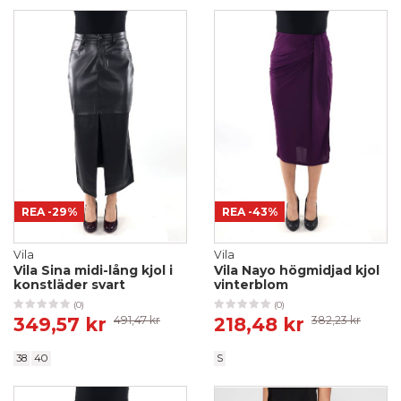
REA
-29%
REA
-43%
Vila
Vila
Vila Sina midi-lång kjol i
Vila Nayo högmidjad kjol
konstläder svart
vinterblom
(0)
(0)
349,57 kr
491,47 kr
218,48 kr
382,23 kr
38
40
S