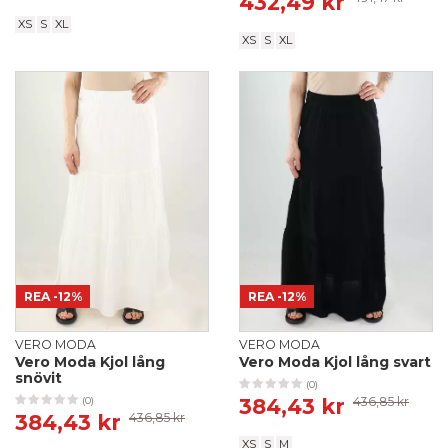
432,49 kr
XS
S
XL
XS
S
XL
REA
-12%
REA
-12%
VERO MODA
VERO MODA
Vero Moda Kjol lång
Vero Moda Kjol lång svart
snövit
(0)
384,43 kr
436,85 kr
(0)
384,43 kr
436,85 kr
XS
S
M