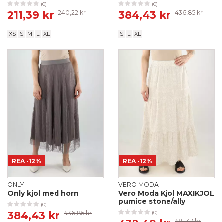
(0)
(0)
211,39 kr
240,22 kr
384,43 kr
436,85 kr
XS
S
M
L
XL
S
L
XL
REA
-12%
REA
-12%
ONLY
VERO MODA
Only kjol med horn
Vero Moda Kjol MAXIKJOL
pumice stone/ally
(0)
384,43 kr
436,85 kr
(0)
491,47 kr