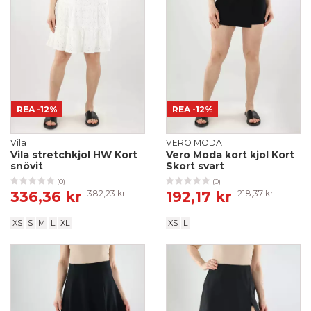
REA
-12%
REA
-12%
Vila
VERO MODA
Vila stretchkjol HW Kort
Vero Moda kort kjol Kort
snövit
Skort svart
(0)
(0)
336,36 kr
382,23 kr
192,17 kr
218,37 kr
XS
S
M
L
XL
XS
L