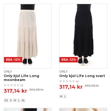
REA
-12%
REA
-12%
ONLY
ONLY
Only kjol Life Long
Only kjol Life Long svart
moonbeam
(0)
317,14 kr
360,38 kr
(0)
317,14 kr
360,38 kr
M
L
XS
S
M
L
XL