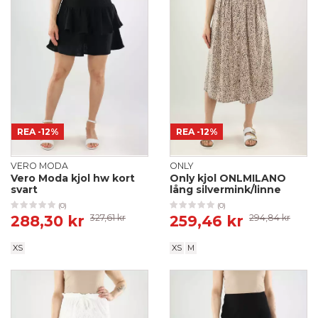
REA
-12%
REA
-12%
VERO MODA
ONLY
Vero Moda kjol hw kort
Only kjol ONLMILANO
svart
lång silvermink/linne
(0)
(0)
288,30 kr
327,61 kr
259,46 kr
294,84 kr
XS
XS
M