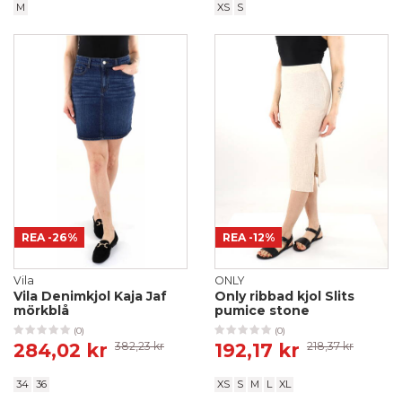
M
XS
S
REA
-26%
REA
-12%
Vila
ONLY
Vila Denimkjol Kaja Jaf
Only ribbad kjol Slits
mörkblå
pumice stone
(0)
(0)
284,02 kr
382,23 kr
192,17 kr
218,37 kr
34
36
XS
S
M
L
XL