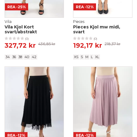
REA
-25%
REA
-12%
Vila
Pieces
Vila Kjol Kort
Pieces Kjol mw midi,
svart/abstrakt
svart
(0)
(0)
327,72 kr
436,85 kr
192,17 kr
218,37 kr
34
36
38
40
42
XS
S
M
L
XL
REA
-12%
REA
-12%