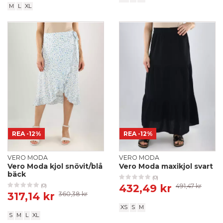
M
L
XL
REA
-12%
REA
-12%
VERO MODA
VERO MODA
Vero Moda kjol snövit/blå
Vero Moda maxikjol svart
bäck
(0)
432,49 kr
491,47 kr
(0)
317,14 kr
360,38 kr
XS
S
M
S
M
L
XL