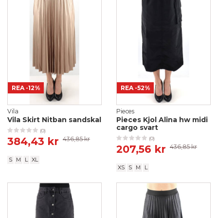
REA
-12%
REA
-52%
Vila
Pieces
Vila Skirt Nitban sandskal
Pieces Kjol Alina hw midi
cargo svart
(0)
384,43 kr
436,85 kr
(0)
207,56 kr
436,85 kr
S
M
L
XL
XS
S
M
L