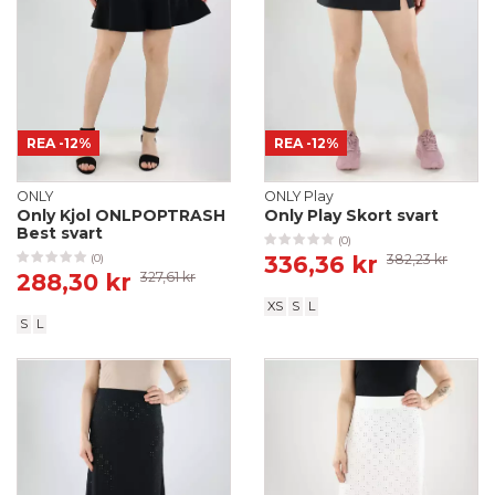
REA
-12%
REA
-12%
ONLY
ONLY Play
Only Kjol ONLPOPTRASH
Only Play Skort svart
Best svart
(0)
336,36 kr
382,23 kr
(0)
288,30 kr
327,61 kr
XS
S
L
S
L