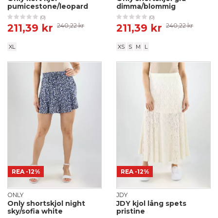
pumicestone/leopard
dimma/blommig
(0)
(0)
211,39 kr
240,22 kr
211,39 kr
240,22 kr
XL
XS
S
M
L
REA
-12%
REA
-12%
ONLY
JDY
Only shortskjol night
JDY kjol lång spets
sky/sofia white
pristine