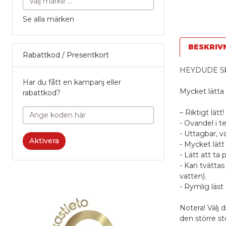
Se alla märken
BESKRIV
Rabattkod / Presentkort
HEYDUDE Skor
Har du fått en kampanj eller
Mycket lätta 
rabattkod?
– Riktigt lätt!
- Ovandel i t
- Uttagbar, 
Aktivera
- Mycket lätt
- Lätt att ta 
- Kan tvättas
vatten).
- Rymlig läst
Notera! Välj 
den större st