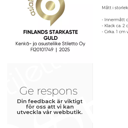
Mått i storlek
- Innermått 
- Klack ca. 2
- Cirka. 1 cm
Fri frakt fö
Recens
Po
Produk
6
Service
Normala pri
Namn
P
Ge respons
6
Ett namn du 
Din feedback är viktigt
bredvid din r
för oss att vi kan
utveckla vår webbutik.