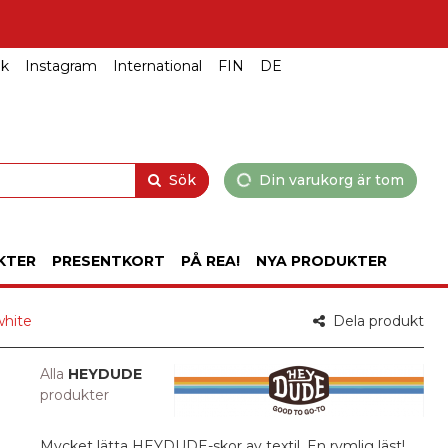
ok
Instagram
International
FIN
DE
Sök
Din varukorg är tom
KTER
PRESENTKORT
PÅ REA!
NYA PRODUKTER
white
Dela produkt
Alla
HEYDUDE
produkter
Mycket lätta HEYDUDE-skor av textil. En rymlig läst!