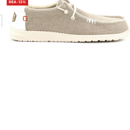
REA
-12%