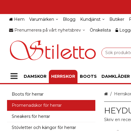
Hem
Varumärken
Blogg
Kundjänst
Butiker
Prenumerera på vårt nyhetsbrev
Önskelista
Logga
DAMSKOR
HERRSKOR
BOOTS
DAMKLÄDER
Hem
Herrsko
Boots för herrar
Promenadskor för herrar
HEYDUD
Sneakers för herrar
Skriv en rece
Stövletter och kängor för herrar