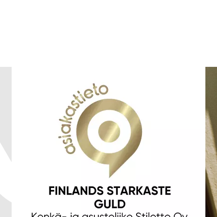
rätten att inte publicera recension
Skicka recension