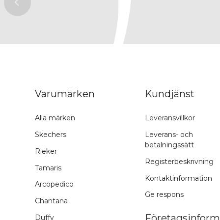
ns topp
Varumärken
Kundjänst
Alla märken
Leveransvillkor
Skechers
Leverans- och
betalningssätt
Rieker
Registerbeskrivning
Tamaris
Kontaktinformation
Arcopedico
Ge respons
Chantana
Företagsinform
Duffy