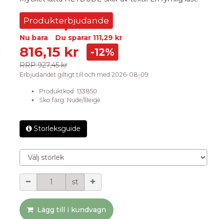
Produkterbjudande
Nu bara
Du sparar
111,29 kr
816,15 kr
-12%
RRP
927,45 kr
Erbjudandet giltigt till och med 2026-08-09 .
Produktkod:
133850
Sko färg
:
Nude/Beige
Storleksguide
Välj storlek
Mängd
st
Lägg till i kundvagn