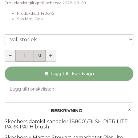
Erbjudandet giltigt till och med 2026-08-09 .
Produktkod:
140645
Sko färg
:
Pink
Välj storlek
Mängd
st
Lägg till i kundvagn
Lägg till i önskelistan
BESKRIVNING
Skechers damkil-sandaler 188001/BLSH PIER LITE - 
PARK PATH blush
Skechers x Martha Stewart-samarbetet Pier Lite 