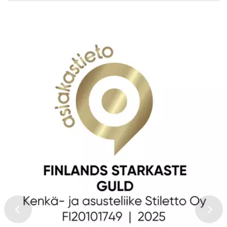
Recensera produkten
1 stjärna av 5
2 stjärnor av 5
3 stjärnor av 5
4 stjärnor av 5
5 stjärnor av 5
Produkt
1 stjärna av 5
2 stjärnor av 5
3 stjärnor av 5
4 stjärnor av 5
5 stjärnor av 5
Service och leverans
Namn
Ett namn du väljer som vi visar bredvid din recension.
Skriv din recension här
Genom att skicka din recension, samtycker du till att ge oss
tillstånd att publicera den på denna webbplats samt på andra
webbplatser och media. Stilettoshop.se förbehåller sig rätten