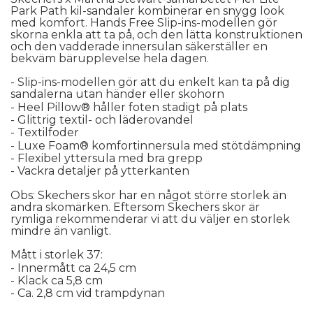
Park Path kil-sandaler kombinerar en snygg look 
med komfort. Hands Free Slip-ins-modellen gör 
skorna enkla att ta på, och den lätta konstruktionen 
och den vadderade innersulan säkerställer en 
bekväm bärupplevelse hela dagen.
- Slip-ins-modellen gör att du enkelt kan ta på dig 
sandalerna utan händer eller skohorn
- Heel Pillow® håller foten stadigt på plats
- Glittrig textil- och läderovandel
- Textilfoder
- Luxe Foam® komfortinnersula med stötdämpning
- Flexibel yttersula med bra grepp
- Vackra detaljer på ytterkanten
Obs: Skechers skor har en något större storlek än 
andra skomärken. Eftersom Skechers skor är 
rymliga rekommenderar vi att du väljer en storlek 
mindre än vanligt.
Mått i storlek 37:
- Innermått ca 24,5 cm
- Klack ca 5,8 cm
- Ca. 2,8 cm vid trampdynan