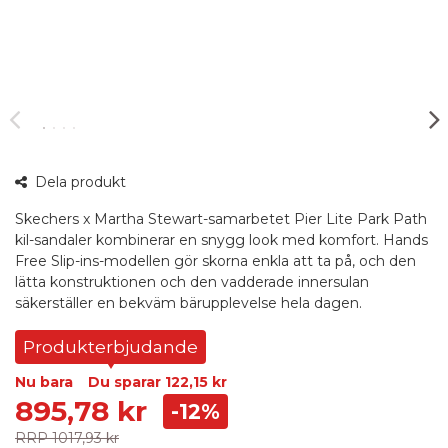
360°
Dela produkt
bild
Skechers x Martha Stewart-samarbetet Pier Lite Park Path
kil-sandaler kombinerar en snygg look med komfort. Hands
Free Slip-ins-modellen gör skorna enkla att ta på, och den
lätta konstruktionen och den vadderade innersulan
säkerställer en bekväm bärupplevelse hela dagen.
Produkterbjudande
Nu bara
Du sparar
122,15 kr
895,78 kr
-12%
RRP
1017,93 kr