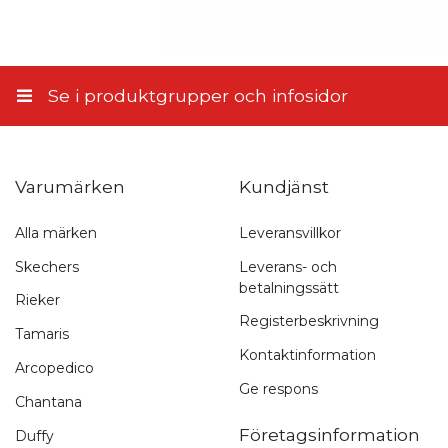
att inte publicera recensionen. Genom att skicka samtycker du
till dessa villkor.
Skicka recension
Se i produktgrupper och infosidor
Varumärken
Kundjänst
Alla märken
Leveransvillkor
Snabb leverans
Skechers
Leverans- och
betalningssätt
1-3 arbetsdagar
Rieker
Registerbeskrivning
Tamaris
Kontaktinformation
Arcopedico
Ge respons
Chantana
Företagsinformation
Duffy