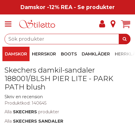
Damskor -12% REA - Se produkter
DAMSKOR
HERRSKOR
BOOTS
DAMKLÄDER
HERRKL
Skechers damkil-sandaler
188001/BLSH PIER LITE - PARK
PATH blush
Skriv en recension
Produktkod:
140645
Alla
SKECHERS
produkter
Alla
SKECHERS SANDALER