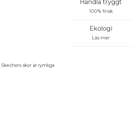
Handla tryggt
100% finsk
Ekologi
Läs mer
 Skechers skor är rymliga