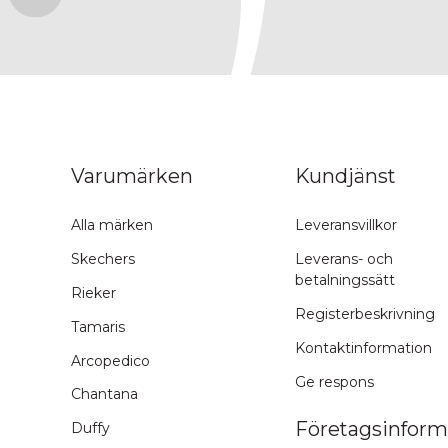
ns topp
Varumärken
Kundjänst
Alla märken
Leveransvillkor
Skechers
Leverans- och
betalningssätt
Rieker
Registerbeskrivning
Tamaris
Kontaktinformation
Arcopedico
Ge respons
Chantana
Företagsinform
Duffy