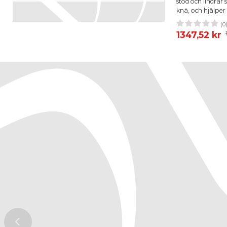
stöd och lindrar 
knä, och hjälper ti
(0
36
37
1347,52 kr