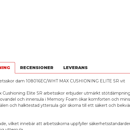
NING
RECENSIONER
LEVERANS
betsskor dam 108016EC/WHT MAX CUSHIONING ELITE SR vit
 Cushioning Elite SR arbetsskor erbjuder utmärkt stötdämpning
ovandel och innersula i Memory Foam ökar komforten och minsk
len och halktestad yttersula gör skorna till ett säkert och bekvä
rade, vilket innebär att arbetsskorna uppfyller säkerhetsstandarde
ig yttersula