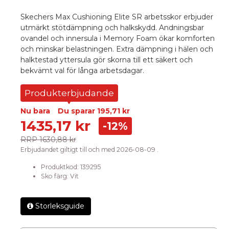
Skechers Max Cushioning Elite SR arbetsskor erbjuder
utmärkt stötdämpning och halkskydd. Andningsbar
ovandel och innersula i Memory Foam ökar komforten
och minskar belastningen. Extra dämpning i hälen och
halktestad yttersula gör skorna till ett säkert och
bekvämt val för långa arbetsdagar.
Produkterbjudande
Nu bara
Du sparar
195,71 kr
1435,17 kr
-12%
RRP
1630,88 kr
Erbjudandet giltigt till och med 2026-08-09 .
Produktkod:
139295
Sko färg
:
Vit
Storleksguide