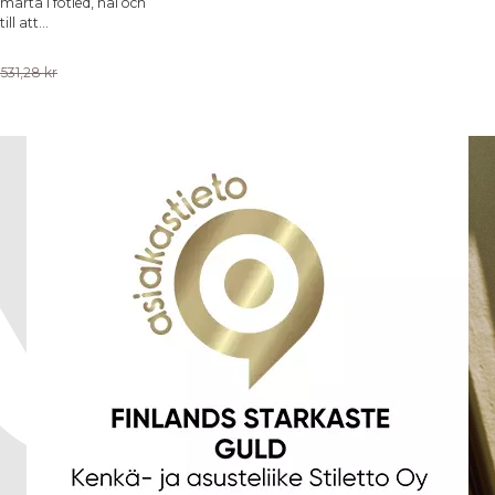
smärta i fotled, häl och
ll att...
)
38
39
1531,28 kr