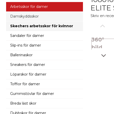
ELITE 
Arbetsskor för damer
Skriv en rece
Damskyddsskor
Skechers arbetsskor för kvinnor
Sandaler för damer
360°
Slip-ins för damer
bild
Ballerinaskor
Sneakers för damer
Löparskor för damer
Tofflor för damer
Gummistövlar för damer
Breda läst skor
Dubbskor för damer