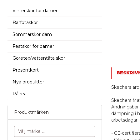
Vinterskor för damer
Barfotaskor
Sommarskor dam
Festskor för damer
Goretex/vattentäta skor
Presentkort
BESKRIV
Nya produkter
Skechers ar
På rea!
Skechers Max
Andningsbar 
Produktmärken
dämpning i hä
arbetsdagar.
- CE-certifie
- Oljebeständ