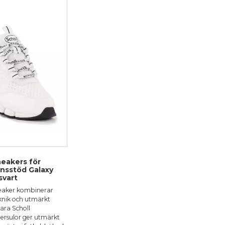
1 stjärna av 5
2 stjärnor av 5
3 stjärnor av 5
4 stjärnor av 5
5 stjärnor av 5
 och leverans
ser
Skriv din recension här
ostNord Paketbox
4,58 kr
väljer som vi visar
ecension.
Genom att skicka din recension, sam
denna webbplats samt på andra we
rätten att inte publicera recension
Skicka recension
eakers för
nsstöd Galaxy
svart
eaker kombinerar
nik och utmärkt
ara Scholl
ersulor ger utmärkt