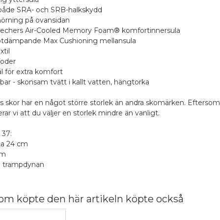
 både SRA- och SRB-halkskydd
nörning på ovansidan
kechers Air-Cooled Memory Foam® komfortinnersula
tötdämpande Max Cushioning mellansula
xtil
foder
l för extra komfort
bar - skonsam tvätt i kallt vatten, hängtorka
s skor har en något större storlek än andra skomärken. Eftersom
 vi att du väljer en storlek mindre än vanligt.
 37:
ca 24 cm
cm
id trampdynan
r beställningar över 990 kr
om köpte den här artikeln köpte också
era produkten
stNord Serviceställe
1 stjärna av 5
2 stjärnor av 5
3 stjärnor av 5
4 stjärnor av 5
5 stjärnor av 5
t
,00 kr