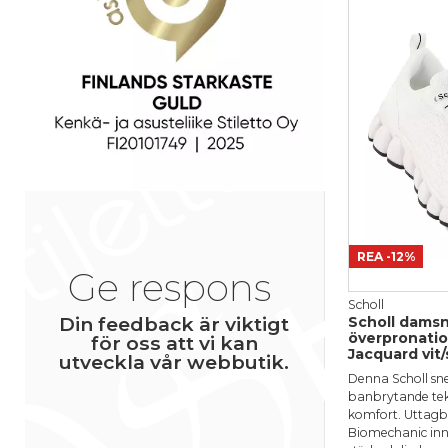
Service
Normala pri
Namn
P
6
Ett namn du 
bredvid din r
REA
-12%
Ge respons
Scholl
Din feedback är viktigt
Scholl damsn
överpronatio
för oss att vi kan
Jacquard vit/
utveckla vår webbutik.
Denna Scholl sn
banbrytande tek
komfort. Uttagb
Biomechanic inn