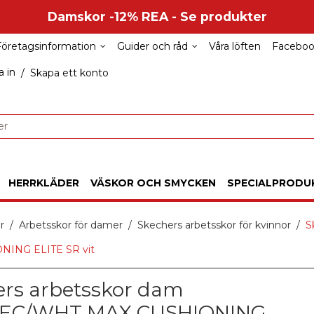
Damskor -12% REA - Se produkter
Företagsinformation
Guider och råd
Våra löften
Facebo
 in
/
Skapa ett konto
HERRKLÄDER
VÄSKOR OCH SMYCKEN
SPECIALPRODU
r
Arbetsskor för damer
Skechers arbetsskor för kvinnor
S
ING ELITE SR vit
rs arbetsskor dam
6EC/WHT MAX CUSHIONING