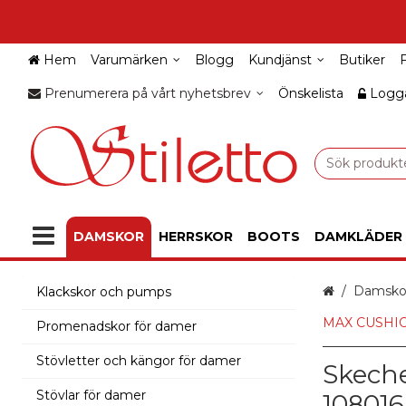
Hem
Varumärken
Blogg
Kundjänst
Butiker
Prenumerera på vårt nyhetsbrev
Önskelista
Logga
DAMSKOR
HERRSKOR
BOOTS
DAMKLÄDER
Hem
Damsko
Klackskor och pumps
MAX CUSHION
Promenadskor för damer
Stövletter och kängor för damer
Skeche
Stövlar för damer
10801