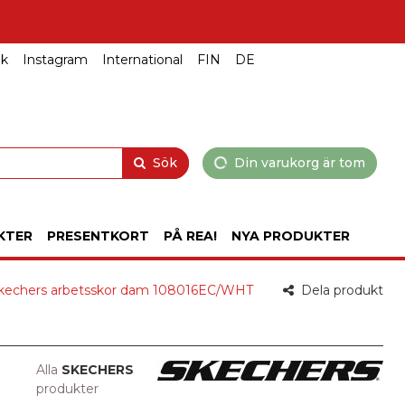
ok
Instagram
International
FIN
DE
Sök
Din varukorg är tom
KTER
PRESENTKORT
PÅ REA!
NYA PRODUKTER
kechers arbetsskor dam 108016EC/WHT
Dela produkt
Alla
SKECHERS
produkter