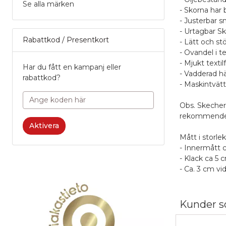
Se alla märken
- Skorna har
- Justerbar s
- Urtagbar S
Rabattkod / Presentkort
- Lätt och s
- Ovandel i te
- Mjukt textil
Har du fått en kampanj eller
- Vadderad hä
rabattkod?
- Maskintvätt
Obs. Skecher
rekommenderar
Aktivera
Mått i storlek
- Innermått 
- Klack ca 5 
- Ca. 3 cm v
Fri frakt fö
Kunder s
Recens
Po
Produk
0