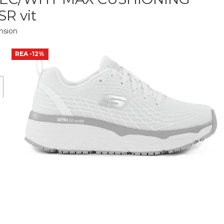
SR vit
nsion
REA
-12%