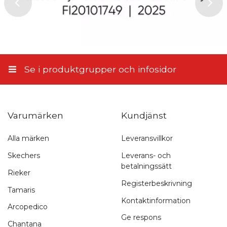
Se i produktgrupper och infosidor
Varumärken
Kundjänst
Alla märken
Leveransvillkor
Snabb leverans
Skechers
Leverans- och
betalningssätt
1-3 arbetsdagar
Rieker
Registerbeskrivning
Tamaris
Kontaktinformation
Arcopedico
Ge respons
Chantana