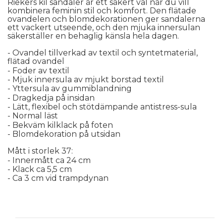
Riekers kil sandaler är ett säkert val när du vill 
kombinera feminin stil och komfort. Den flätade 
ovandelen och blomdekorationen ger sandalerna 
ett vackert utseende, och den mjuka innersulan 
säkerställer en behaglig känsla hela dagen.
- Ovandel tillverkad av textil och syntetmaterial, 
flätad ovandel
- Foder av textil
- Mjuk innersula av mjukt borstad textil
- Yttersula av gummiblandning
- Dragkedja på insidan
- Lätt, flexibel och stötdämpande antistress-sula
- Normal läst
- Bekväm kilklack på foten
- Blomdekoration på utsidan
Mått i storlek 37:
- Innermått ca 24 cm
- Klack ca 5,5 cm
- Ca 3 cm vid trampdynan