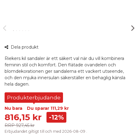
360°
Dela produkt
bild
Riekers kil sandaler är ett säkert val när du vill kombinera
feminin stil och komfort. Den flätade ovandelen och
blomdekorationen ger sandalerna ett vackert utseende,
och den mjuka innersulan säkerställer en behaglig känsla
hela dagen.
Produkterbjudande
Nu bara
Du sparar
111,29 kr
816,15 kr
-12%
RRP
927,45 kr
Erbjudandet giltigt till och med 2026-08-09 .