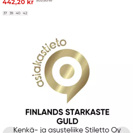
442,20 kr
502,50 kr
Skicka recension
37
39
40
42