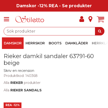
Damskor -12% REA - Se produkter
DAMSKOR
HERRSKOR
BOOTS
DAMKLÄDER
HERRKL
Rieker damkil sandaler 63791-60
beige
Skriv en recension
Produktkod:
140368
Alla
RIEKER
produkter
Alla
RIEKER SANDALS
REA
-12%