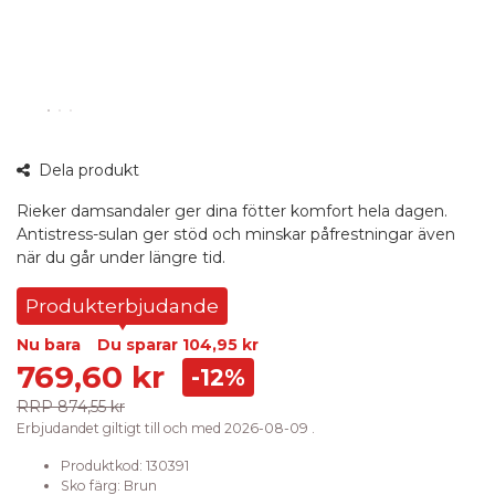
360°
Dela produkt
bild
Rieker damsandaler ger dina fötter komfort hela dagen.
Antistress-sulan ger stöd och minskar påfrestningar även
när du går under längre tid.
Produkterbjudande
Nu bara
Du sparar
104,95 kr
769,60 kr
-12%
RRP
874,55 kr
Erbjudandet giltigt till och med 2026-08-09 .
Produktkod:
130391
Sko färg
:
Brun