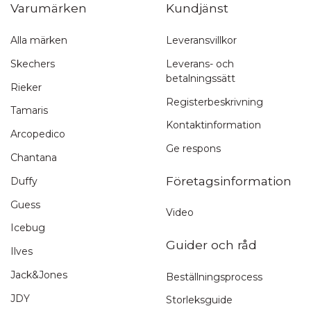
Varumärken
Kundjänst
Alla märken
Leveransvillkor
Snabb leverans
Skechers
Leverans- och
betalningssätt
1-3 arbetsdagar
Rieker
Registerbeskrivning
Tamaris
Kontaktinformation
Arcopedico
Ge respons
Chantana
Företagsinformation
Duffy
Guess
Video
Icebug
Guider och råd
Ilves
Jack&Jones
Beställningsprocess
JDY
Storleksguide