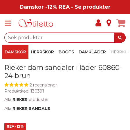
Damskor -12% REA - Se produkter
DAMSKOR
HERRSKOR
BOOTS
DAMKLÄDER
HERRKL
Rieker dam sandaler i läder 60860-
24 brun
2 recensioner
Produktkod:
130391
Alla
RIEKER
produkter
Alla
RIEKER SANDALS
REA
-12%