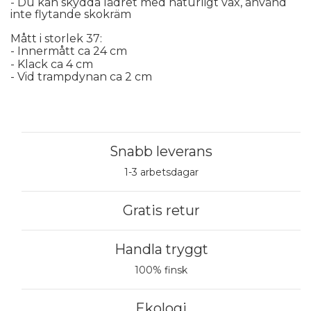
- Du kan skydda lädret med naturligt vax, använd 
inte flytande skokräm
Mått i storlek 37:
- Innermått ca 24 cm
- Klack ca 4 cm
- Vid trampdynan ca 2 cm
Snabb leverans
1-3 arbetsdagar
Gratis retur
Handla tryggt
100% finsk
Ekologi