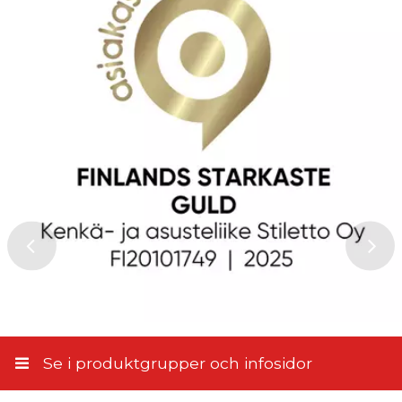
Produkt
Service och leverans
Tuikku
,
2024-09-20
Produkt
Service och leverans
Linda
,
2019-09-07
Produkt
Service och leverans
Se i produktgrupper och infosidor