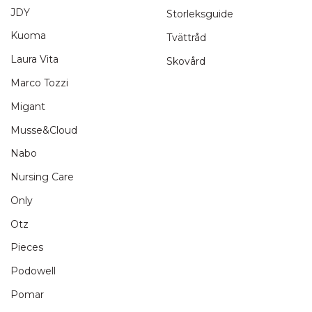
JDY
Storleksguide
Skicka recension
Kuoma
Tvättråd
Laura Vita
Skovård
Marco Tozzi
Migant
Musse&Cloud
Nabo
Nursing Care
Only
Otz
Pieces
Podowell
Pomar