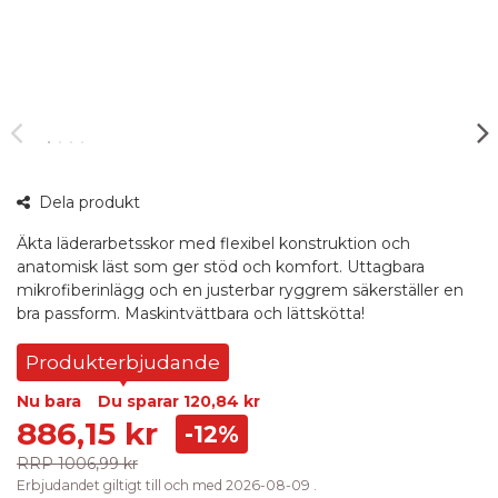
360°
Dela produkt
bild
Äkta läderarbetsskor med flexibel konstruktion och
anatomisk läst som ger stöd och komfort. Uttagbara
mikrofiberinlägg och en justerbar ryggrem säkerställer en
bra passform. Maskintvättbara och lättskötta!
Produkterbjudande
Nu bara
Du sparar
120,84 kr
886,15 kr
-12%
RRP
1006,99 kr
Erbjudandet giltigt till och med 2026-08-09 .