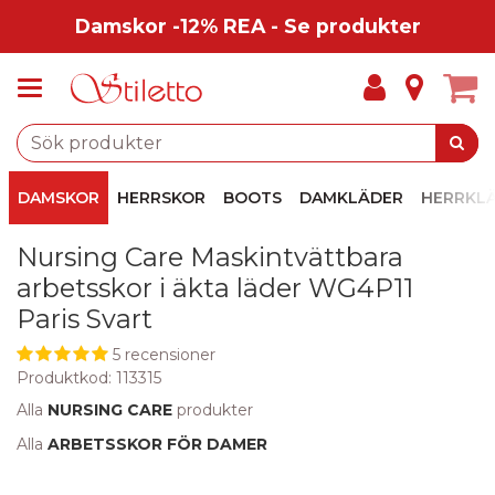
Damskor -12% REA - Se produkter
DAMSKOR
HERRSKOR
BOOTS
DAMKLÄDER
HERRKL
Nursing Care Maskintvättbara
arbetsskor i äkta läder WG4P11
Paris Svart
5 recensioner
Produktkod:
113315
Alla
NURSING CARE
produkter
Alla
ARBETSSKOR FÖR DAMER