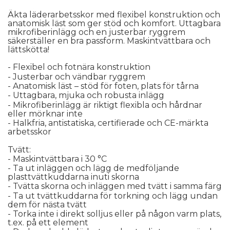
Äkta läderarbetsskor med flexibel konstruktion och 
anatomisk läst som ger stöd och komfort. Uttagbara 
mikrofiberinlägg och en justerbar ryggrem 
säkerställer en bra passform. Maskintvättbara och 
lättskötta!
- Flexibel och fotnära konstruktion
- Justerbar och vändbar ryggrem
- Anatomisk läst 
– st
öd för foten, plats för tårna
- Uttagbara, mjuka och robusta inlägg
- Mikrofiberinlägg är riktigt flexibla och hårdnar 
eller mörknar inte
- Halkfria, antistatiska, certifierade och CE-märkta 
arbetsskor
Tvätt:
- Maskintvättbara i 30 °C
- Ta ut inläggen och lägg de medföljande 
plasttvättkuddarna inuti skorna
- Tvätta skorna och inläggen med tvätt i samma färg
- Ta ut tvättkuddarna för torkning och lägg undan 
dem för nästa tvätt
- Torka inte i direkt solljus eller på någon varm plats, 
t.ex. på ett element