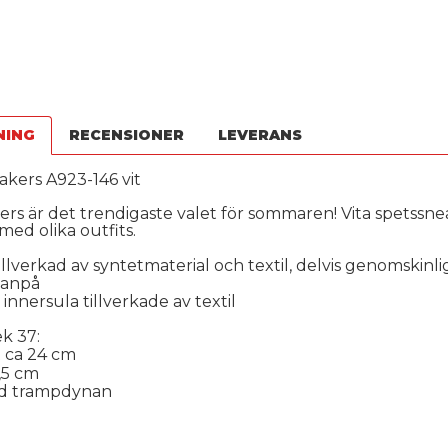
NING
RECENSIONER
LEVERANS
kers A923-146 vit
rs är det trendigaste valet för sommaren! Vita spetssneak
ed olika outfits.
illverkad av syntetmaterial och textil, delvis genomskinli
vanpå
innersula tillverkade av textil
ek 37:
 ca 24 cm
,5 cm
vid trampdynan