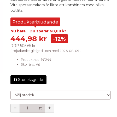
Vita spetssneakers är lätta att kombinera med olika
outfits.
Produkterbjudande
Nu bara
Du sparar
60,68 kr
444,98 kr
-12%
RRP
505,65 kr
Erbjudandet giltigt till och med 2026-08-09 .
Produktkod:
141244
Sko färg
:
Vit
Storleksguide
Välj storlek
Mängd
st