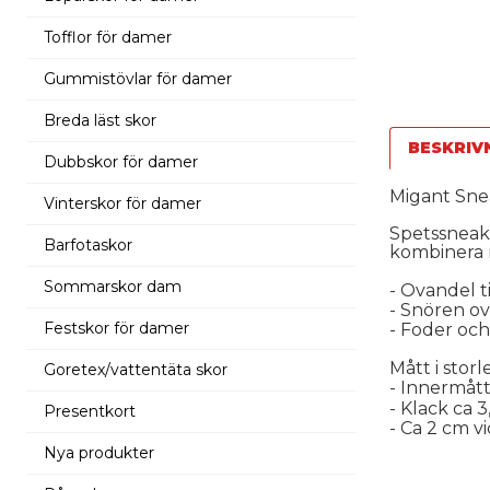
Tofflor för damer
Gummistövlar för damer
Breda läst skor
BESKRIV
Dubbskor för damer
Migant Snea
Vinterskor för damer
Spetssneake
Barfotaskor
kombinera m
Sommarskor dam
- Ovandel t
- Snören o
Festskor för damer
- Foder och 
Mått i storl
Goretex/vattentäta skor
- Innermått
- Klack ca 3
Presentkort
- Ca 2 cm 
Nya produkter