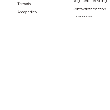
Registerbeskrivning
Tamaris
Kontaktinformation
Arcopedico
Ge respons
Chantana
Företagsinform
Duffy
Guess
Video
Icebug
Guider och råd
Ilves
Jack&Jones
Beställningsprocess
JDY
Storleksguide
Kuoma
Tvättråd
Laura Vita
Skovård
Marco Tozzi
Migant