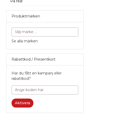
På rea!
Produktmärken
Fri frakt fö
Recens
Po
Produk
6
Se alla märken
Service
Normala pri
Namn
P
Rabattkod / Presentkort
6
Ett namn du 
Har du fått en kampanj eller
bredvid din r
rabattkod?
Aktivera