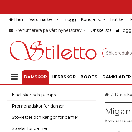
Hem
Varumärken
Blogg
Kundjänst
Butiker
Prenumerera på vårt nyhetsbrev
Önskelista
Logga
DAMSKOR
HERRSKOR
BOOTS
DAMKLÄDER
Hem
Damsko
Klackskor och pumps
Promenadskor för damer
Migant
Stövletter och kängor för damer
Skriv en rece
Stövlar för damer