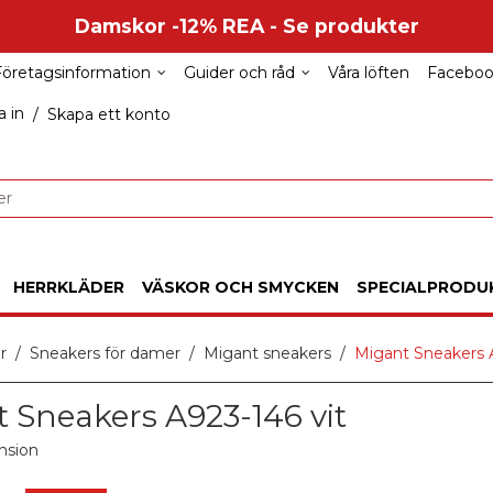
Damskor -12% REA - Se produkter
Företagsinformation
Guider och råd
Våra löften
Facebo
 in
/
Skapa ett konto
HERRKLÄDER
VÄSKOR OCH SMYCKEN
SPECIALPRODU
r
Sneakers för damer
Migant sneakers
Migant Sneakers A
 Sneakers A923-146 vit
nsion