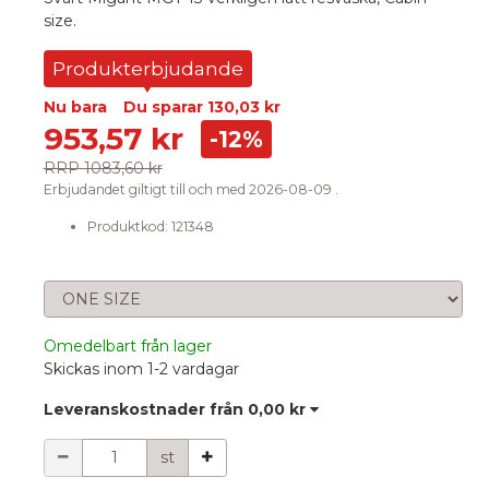
size.
Produkterbjudande
Nu bara
Du sparar
130,03 kr
953,57 kr
-12%
RRP
1083,60 kr
Erbjudandet giltigt till och med 2026-08-09 .
Produktkod:
121348
Välj storlek
Omedelbart från lager
Skickas inom 1-2 vardagar
Leveranskostnader från
0,00 kr
Mängd
st