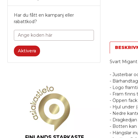
Har du fått en kampanj eller
rabattkod?
BESKRIV
Aktivera
Svart Migant 
- Justerbar 
- Bärhandtag
- Logo framti
- Fram finns 
- Öppen fack
- Hjul under (
- Nedre kante
- Dragkedja
- Botten kan
- Hängslar inu