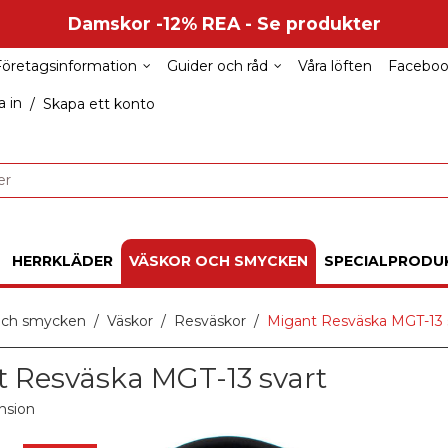
Damskor -12% REA - Se produkter
Företagsinformation
Guider och råd
Våra löften
Facebo
 in
/
Skapa ett konto
HERRKLÄDER
VÄSKOR OCH SMYCKEN
SPECIALPRODU
och smycken
Väskor
Resväskor
Migant Resväska MGT-13 
 Resväska MGT-13 svart
nsion