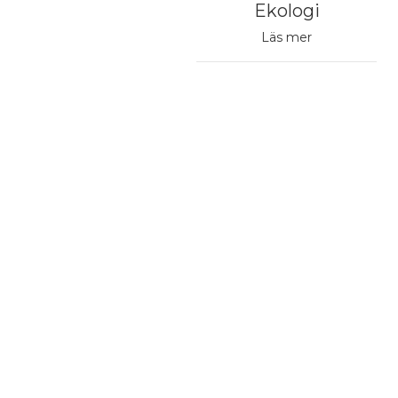
Ekologi
Läs mer
PostNord Hemleverans
93,04 kr
tycker du till att ge oss tillstånd att publicera den på
bbplatser och media. Stilettoshop.se förbehåller sig
en. Genom att skicka samtycker du till dessa villkor.