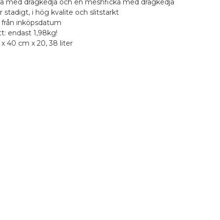
icka med dragkedja och en meshficka med dragkedja
r stadigt, i hög kvalite och slitstarkt
ti från inköpsdatum
tt: endast 1,98kg!
 x 40 cm x 20, 38 liter
r beställningar över 990 kr
era produkten
stNord Serviceställe
1 stjärna av 5
2 stjärnor av 5
3 stjärnor av 5
4 stjärnor av 5
5 stjärnor av 5
t
,00 kr
1 stjärna av 5
2 stjärnor av 5
3 stjärnor av 5
4 stjärnor av 5
5 stjärnor av 5
 och leverans
ser
Skriv din recension här
ostNord Paketbox
4,58 kr
väljer som vi visar
ecension.
Genom att skicka din recension, sam
denna webbplats samt på andra we
rätten att inte publicera recension