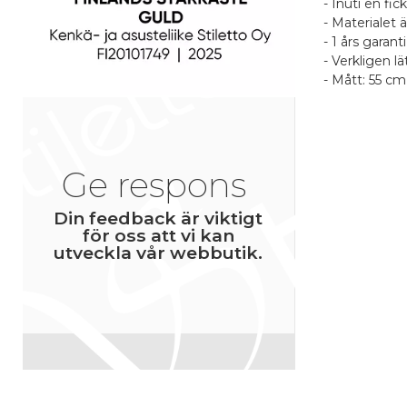
- Inuti en f
- Materialet ä
- 1 års garan
- Verkligen lä
- Mått: 55 cm
Fri frakt fö
Recens
Po
Produk
Ge respons
0
Service
Normala pri
Din feedback är viktigt
Namn
för oss att vi kan
P
utveckla vår webbutik.
6
Ett namn du 
bredvid din r