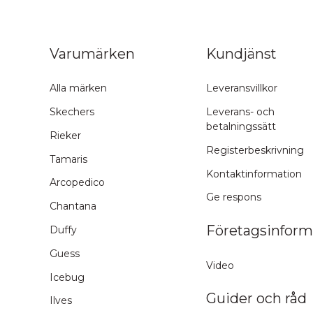
ns topp
Varumärken
Kundjänst
Alla märken
Leveransvillkor
Skechers
Leverans- och
betalningssätt
Rieker
Registerbeskrivning
Tamaris
Kontaktinformation
Arcopedico
Ge respons
Chantana
Företagsinform
Duffy
Guess
Video
Icebug
Guider och råd
Ilves