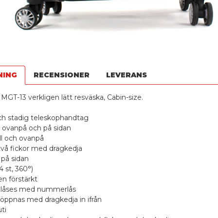
NING
RECENSIONER
LEVERANS
MGT-13 verkligen lätt resväska, Cabin-size.
och stadig teleskophandtag
 ovanpå och på sidan
ll och ovanpå
två fickor med dragkedja
 på sidan
4 st, 360°)
n förstärkt
n låses med nummerlås
 öppnas med dragkedja in ifrån
ti