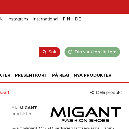
ok
Instagram
International
FIN
DE
Sök
Din varukorg är tom
KTER
PRESENTKORT
PÅ REA!
NYA PRODUKTER
svart
Dela produkt
Alla
MIGANT
produkter
Svart Migant MGT-13 verkligen lätt resväska, Cabin-