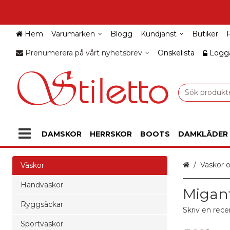
Hem
Varumärken
Blogg
Kundjänst
Butiker
Prenumerera på vårt nyhetsbrev
Önskelista
Logga
DAMSKOR
HERRSKOR
BOOTS
DAMKLÄDER
Hem
Väskor 
Väskor
Handväskor
Migant
Ryggsäckar
Skriv en rece
Sportväskor