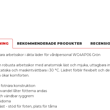
NING
REKOMMENDERADE PRODUKTER
RECENSI
ara arbetsskor i äkta läder för vårdpersonal WG4AP06 Grön
robusta arbetsskor med anatomisk läst och mjuka, uttagbara inn
statiska och maskintvättbara i 30 °C. Lädret förblir flexibelt och d
ökar komforten.
h fotnära konstruktion
ovandel låter fötterna andas
och vändbar ryggrem
sidorna
st - stöd för foten, plats för tårna