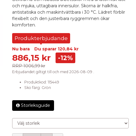
och mjuka, uttagbara innersulor. Skorna är halkfria,
antistatiska och maskintvättbara i 30 °C. Lädret förblir
flexibelt och den justerbara ryggremmen ökar
komforten.
Produkterbjudande
Nu bara
Du sparar
120,84 kr
886,15 kr
-12%
RRP
1006,99 kr
Erbjudandet giltigt till och med 2026-08-09 .
Produktkod:
115449
Sko färg
:
Grön
Storleksguide
Välj storlek
Mängd