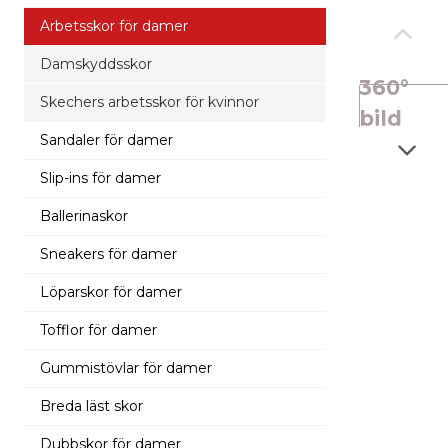
Arbetsskor för damer
Damskyddsskor
360°
Skechers arbetsskor för kvinnor
bild
Sandaler för damer
Slip-ins för damer
Ballerinaskor
Sneakers för damer
Löparskor för damer
Tofflor för damer
Gummistövlar för damer
Breda läst skor
Dubbskor för damer