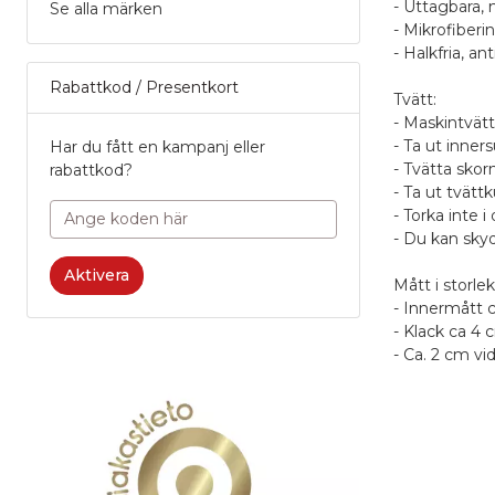
- Uttagbara, 
Se alla märken
- Mikrofiberi
- Halkfria, a
Rabattkod / Presentkort
Tvätt:
- Maskintvätt
- Ta ut inner
Har du fått en kampanj eller
- Tvätta sko
rabattkod?
- Ta ut tvätt
- Torka inte i
- Du kan skyd
Aktivera
Mått i storlek
- Innermått 
- Klack ca 4 
- Ca. 2 cm v
Rekomme
Fri frakt fö
Recens
Po
Produk
6