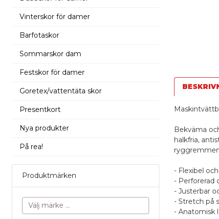
Vinterskor för damer
Barfotaskor
Sommarskor dam
Festskor för damer
BESKRIV
Goretex/vattentäta skor
Maskintvättb
Presentkort
Nya produkter
Bekväma och 
halkfria, anti
På rea!
ryggremmen 
- Flexibel oc
Produktmärken
- Perforerad 
- Justerbar 
- Stretch på 
- Anatomisk lä