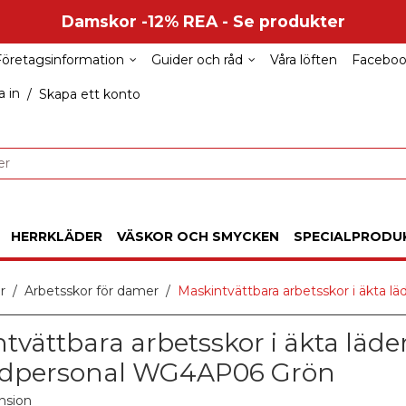
Damskor -12% REA - Se produkter
Företagsinformation
Guider och råd
Våra löften
Facebo
 in
/
Skapa ett konto
HERRKLÄDER
VÄSKOR OCH SMYCKEN
SPECIALPRODU
r
Arbetsskor för damer
Maskintvättbara arbetsskor i äkta 
tvättbara arbetsskor i äkta läde
årdpersonal WG4AP06 Grön
nsion