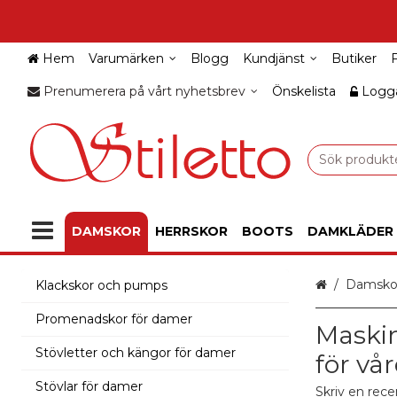
Hem
Varumärken
Blogg
Kundjänst
Butiker
Prenumerera på vårt nyhetsbrev
Önskelista
Logga
DAMSKOR
HERRSKOR
BOOTS
DAMKLÄDER
Hem
Damsko
Klackskor och pumps
Promenadskor för damer
Maskin
Stövletter och kängor för damer
för v
Stövlar för damer
Skriv en rece