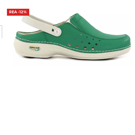
REA
-12%