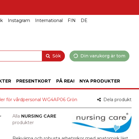
ok
Instagram
International
FIN
DE
Sök
Din varukorg är tom
KTER
PRESENTKORT
PÅ REA!
NYA PRODUKTER
läder för vårdpersonal WG4AP06 Grön
Dela produkt
r
Alla
NURSING CARE
produkter
Bekväma och robusta arbetsskor med anatomisk läst