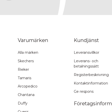
ns topp
Varumärken
Kundjänst
Alla märken
Leveransvillkor
Skechers
Leverans- och
betalningssätt
Rieker
Registerbeskrivning
Tamaris
Kontaktinformation
Arcopedico
Ge respons
Chantana
Företagsinform
Duffy
Guess