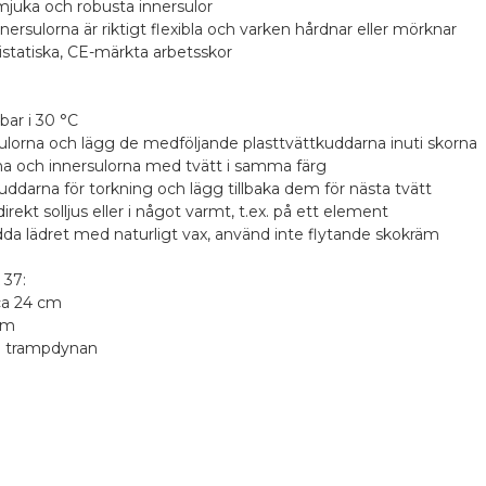
mjuka och robusta innersulor
nnersulorna är riktigt flexibla och varken hårdnar eller mörknar
ntistatiska, CE-märkta arbetsskor
bar i 30 °C
sulorna och lägg de medföljande plasttvättkuddarna inuti skorna
rna och innersulorna med tvätt i samma färg
kuddarna för torkning och lägg tillbaka dem för nästa tvätt
 direkt solljus eller i något varmt, t.ex. på ett element
da lädret med naturligt vax, använd inte flytande skokräm
 37:
ca 24 cm
cm
id trampdynan
nderade produkter
r beställningar över 990 kr
era produkten
stNord Serviceställe
1 stjärna av 5
2 stjärnor av 5
3 stjärnor av 5
4 stjärnor av 5
5 stjärnor av 5
t
4,58 kr