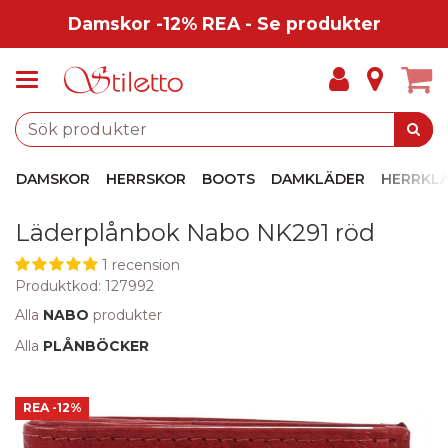
Damskor -12% REA - Se produkter
DAMSKOR
HERRSKOR
BOOTS
DAMKLÄDER
HERRKL
Läderplånbok Nabo NK291 röd
1 recension
Produktkod:
127992
Alla
NABO
produkter
Alla
PLÅNBÖCKER
REA
-12%