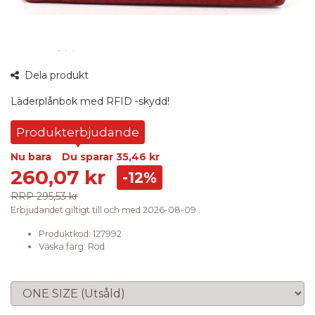
Dela produkt
Läderplånbok med RFID -skydd!
Produkterbjudande
Nu bara
Du sparar
35,46 kr
260,07 kr
-12%
RRP
295,53 kr
Erbjudandet giltigt till och med 2026-08-09 .
Produktkod:
127992
Väska färg
:
Röd
Välj storlek