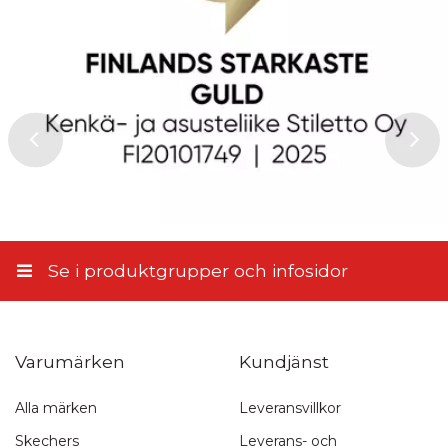
Merivesi
,
2026-07-17
Produkt
Service och leverans
Recensera produkten
1 stjärna av 5
2 stjärnor av 5
3 stjärnor av 5
4 stjärnor av 5
5 stjärnor av 5
Produkt
Se i produktgrupper och infosidor
1 stjärna av 5
2 stjärnor av 5
3 stjärnor av 5
4 stjärnor av 5
5 stjärnor av 5
Service och leverans
Namn
Varumärken
Kundjänst
Ett namn du väljer som vi visar bredvid din recension.
Alla märken
Leveransvillkor
Snabb leverans
Skriv din recension här
Skechers
Leverans- och