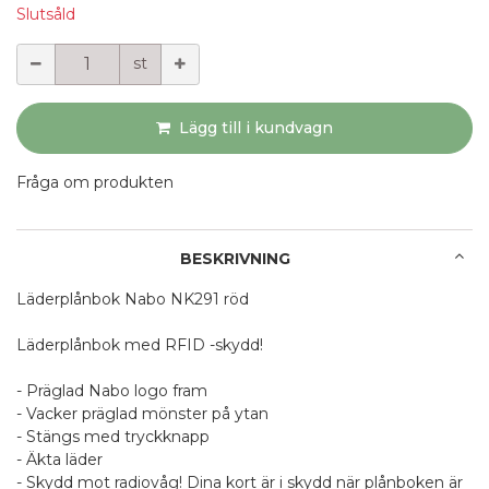
Slutsåld
Mängd
st
Lägg till i kundvagn
Fråga om produkten
BESKRIVNING
Läderplånbok Nabo NK291 röd
Läderplånbok med RFID -skydd!
- Präglad Nabo logo fram
- Vacker präglad mönster på ytan
- Stängs med tryckknapp
- Äkta läder
- Skydd mot radiovåg! Dina kort är i skydd när plånboken är