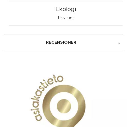
Ekologi
Läs mer
RECENSIONER
Produkt
(
1
)
5.0
/ 5.0
(
0
)
Service och leverans
5.0
/ 5.0
(
0
)
(
0
)
(
0
)
Skriv en recension