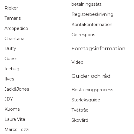
betalningssätt
1-3 arbetsdagar
Rieker
Registerbeskrivning
Tamaris
Kontaktinformation
Arcopedico
Ge respons
Chantana
Genom att skicka din recension, samtycker du till att ge oss
tillstånd att publicera den på denna webbplats samt på andra
Företagsinformation
Duffy
webbplatser och media. Stilettoshop.se förbehåller sig rätten
att inte publicera recensionen. Genom att skicka samtycker du
Guess
Video
till dessa villkor.
Icebug
Guider och råd
Skicka recension
Ilves
Jack&Jones
Beställningsprocess
JDY
Storleksguide
Kuoma
Tvättråd
Laura Vita
Skovård
Marco Tozzi