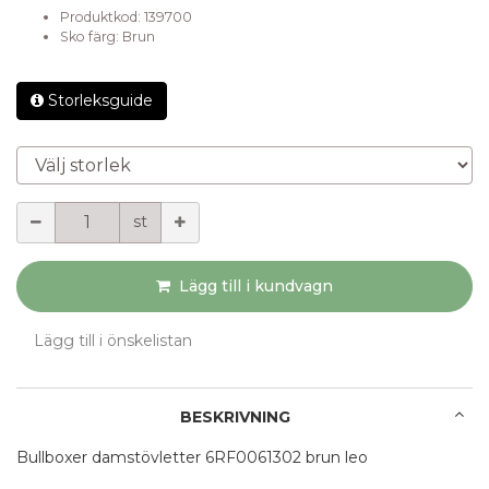
Produktkod:
139700
Sko färg
:
Brun
Storleksguide
Välj storlek
Mängd
st
Lägg till i kundvagn
Lägg till i önskelistan
BESKRIVNING
Bullboxer damstövletter 6RF0061302 brun leo