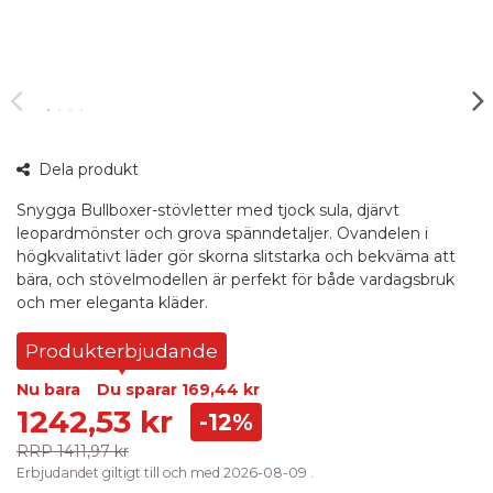
360°
Dela produkt
bild
Snygga Bullboxer-stövletter med tjock sula, djärvt
leopardmönster och grova spänndetaljer. Ovandelen i
högkvalitativt läder gör skorna slitstarka och bekväma att
bära, och stövelmodellen är perfekt för både vardagsbruk
och mer eleganta kläder.
Produkterbjudande
Nu bara
Du sparar
169,44 kr
1242,53 kr
-12%
RRP
1411,97 kr
Erbjudandet giltigt till och med 2026-08-09 .