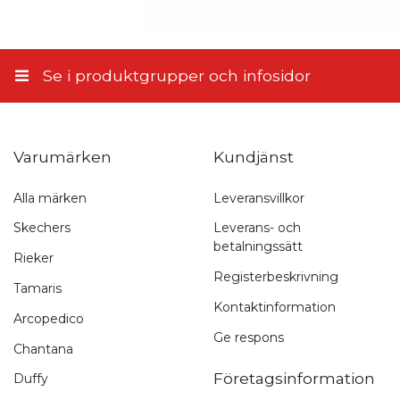
Skicka recension
Se i produktgrupper och infosidor
Varumärken
Kundjänst
Alla märken
Leveransvillkor
Snabb leverans
Skechers
Leverans- och
betalningssätt
1-3 arbetsdagar
Rieker
Registerbeskrivning
Tamaris
Kontaktinformation
Arcopedico
Ge respons
Chantana
Företagsinformation
Duffy