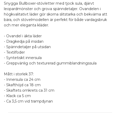
Snygga Bullboxer-stövletter med tjock sula, djärvt
leopardmönster och grova spänndetaljer. Ovandelen i
högkvalitativt läder gör skorna slitstarka och bekväma att
bära, och stövelmodellen är perfekt för både vardagsbruk
och mer eleganta kläder.
- Ovandel i äkta läder
- Dragkedja på insidan
- Spänndetaljer på utsidan
- Textilfoder
- Syntetiskt innersula
- Greppvänlig och texturerad gummiblandningssula
Mått i storlek 37:
- Innersula ca 24 cm
- Skafthöjd ca 18 cm
- Skaftets omkrets ca 31 cm
- Klack ca 5 cm
- Ca 3,5 cm vid trampdynan