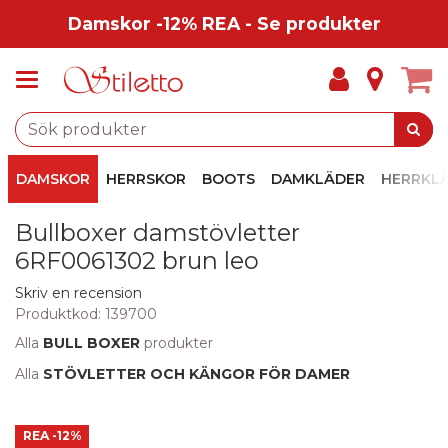
Damskor -12% REA - Se produkter
DAMSKOR
HERRSKOR
BOOTS
DAMKLÄDER
HERRKL
Bullboxer damstövletter
6RF0061302 brun leo
Skriv en recension
Produktkod:
139700
Alla
BULL BOXER
produkter
Alla
STÖVLETTER OCH KÄNGOR FÖR DAMER
REA
-12%