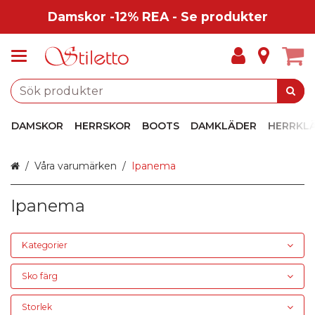
Damskor -12% REA - Se produkter
DAMSKOR
HERRSKOR
BOOTS
DAMKLÄDER
HERRKL
Hem
Våra varumärken
Ipanema
Ipanema
Kategorier
Sko färg
Storlek