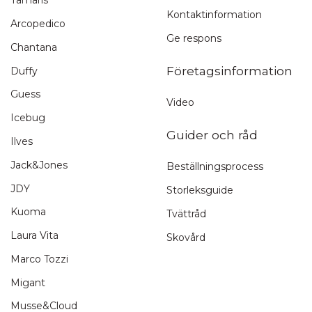
Tamaris
Kontaktinformation
Arcopedico
Ge respons
Chantana
Företagsinformation
Duffy
Guess
Video
Icebug
Guider och råd
Ilves
Jack&Jones
Beställningsprocess
JDY
Storleksguide
Kuoma
Tvättråd
Laura Vita
Skovård
Marco Tozzi
Migant
Musse&Cloud