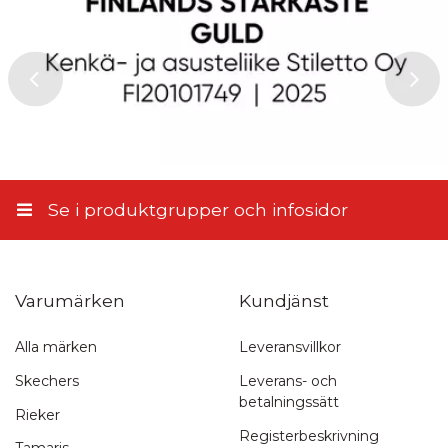
Se i produktgrupper och infosidor
Varumärken
Kundjänst
Alla märken
Leveransvillkor
Snabb leverans
Skechers
Leverans- och
betalningssätt
1-3 arbetsdagar
Rieker
Registerbeskrivning