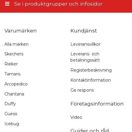
Se i produktgrupper och infosidor
Varumärken
Kundjänst
Alla märken
Leveransvillkor
Snabb leverans
Skechers
Leverans- och
betalningssätt
1-3 arbetsdagar
Rieker
Registerbeskrivning
Tamaris
Kontaktinformation
Arcopedico
Ge respons
Chantana
Företagsinformation
Duffy
Guess
Video
Icebug
Guider och råd