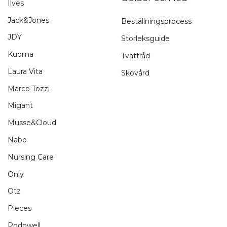
Ilves
Jack&Jones
Beställningsprocess
JDY
Storleksguide
Kuoma
Tvättråd
Laura Vita
Skovård
Marco Tozzi
Migant
Musse&Cloud
Nabo
Nursing Care
Only
Otz
Pieces
Podowell