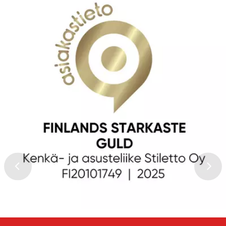
Normala priser
Ett namn du väljer som vi visar bredvid din recension.
PostNord Paketbox
64,45 kr
Skriv din recension här
Fuktskydd för textil- och
PostNord Hemleverans
läderskor
92,85 kr
(2)
131,09 kr
Genom att skicka din recension, samtycker du till att ge oss
tillstånd att publicera den på denna webbplats samt på andra
webbplatser och media. Stilettoshop.se förbehåller sig rätten
att inte publicera recensionen. Genom att skicka samtycker du
till dessa villkor.
Skicka recension