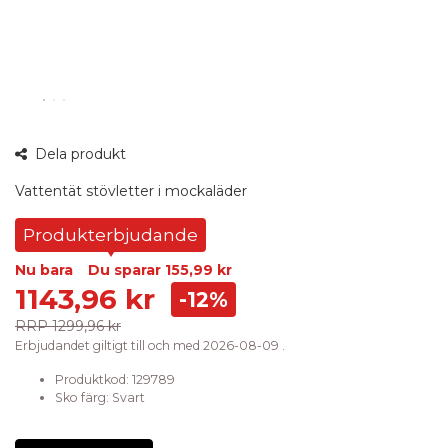
360°
Dela produkt
bild
Vattentät stövletter i mockaläder
Produkterbjudande
Nu bara
Du sparar
155,99 kr
1143,96 kr
-12%
RRP
1299,96 kr
Erbjudandet giltigt till och med 2026-08-09 .
Produktkod:
129789
Sko färg
:
Svart