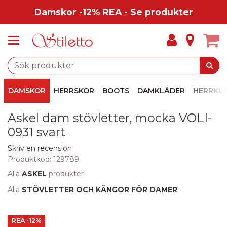
Damskor -12% REA - Se produkter
DAMSKOR
HERRSKOR
BOOTS
DAMKLÄDER
HERRKL
Askel dam stövletter, mocka VOLI-
0931 svart
Skriv en recension
Produktkod:
129789
Alla
ASKEL
produkter
Alla
STÖVLETTER OCH KÄNGOR FÖR DAMER
REA
-12%