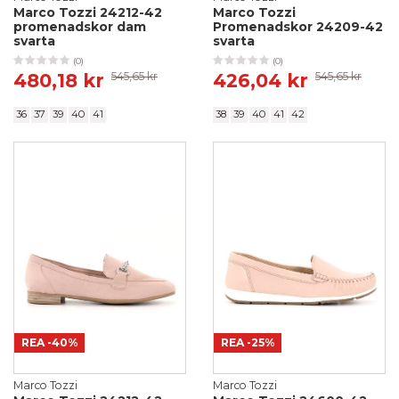
Marco Tozzi 24212-42
Marco Tozzi
promenadskor dam
Promenadskor 24209-42
svarta
svarta
(0)
(0)
480,18 kr
545,65 kr
426,04 kr
545,65 kr
36
37
39
40
41
38
39
40
41
42
REA
-40%
REA
-25%
Marco Tozzi
Marco Tozzi