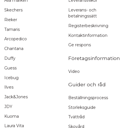
Alla märken
Leveransvillkor
Snabb leverans
Skechers
Leverans- och
betalningssätt
1-3 arbetsdagar
Rieker
Registerbeskrivning
Tamaris
Kontaktinformation
Arcopedico
Ge respons
Chantana
Företagsinformation
Duffy
Guess
Video
Icebug
Guider och råd
Ilves
Jack&Jones
Beställningsprocess
JDY
Storleksguide
Kuoma
Tvättråd
Laura Vita
Skovård