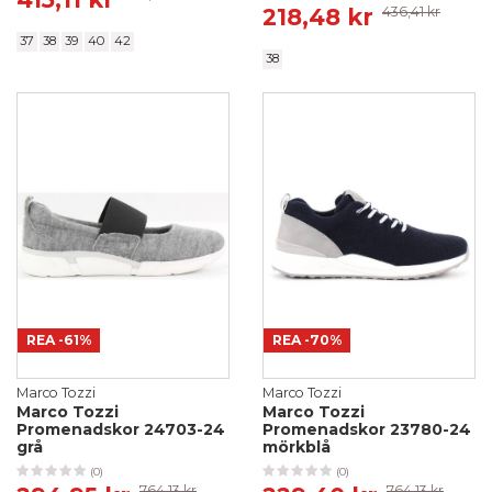
218,48 kr
436,41 kr
37
38
39
40
42
38
REA
-61%
REA
-70%
Marco Tozzi
Marco Tozzi
Marco Tozzi
Marco Tozzi
Promenadskor 24703-24
Promenadskor 23780-24
grå
mörkblå
(0)
(0)
764,13 kr
764,13 kr