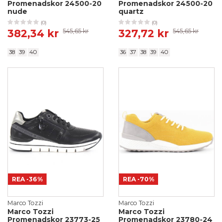
Promenadskor 24500-20
Promenadskor 24500-20
nude
quartz
(0)
(0)
382,34 kr
545,65 kr
327,72 kr
545,65 kr
38
39
40
36
37
38
39
40
REA
-36%
REA
-70%
Marco Tozzi
Marco Tozzi
Marco Tozzi
Marco Tozzi
Promenadskor 23773-25
Promenadskor 23780-24