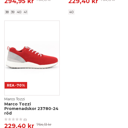
294,95 kr
229,40 kr
38
39
40
41
40
REA
-70%
Marco Tozzi
Marco Tozzi
Promenadskor 23780-24
röd
(0)
229,40 kr
764,13 kr