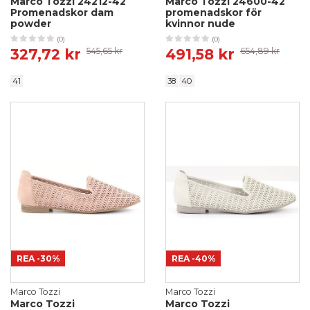
Marco Tozzi 24212-42
Marco Tozzi 24600-42
Promenadskor dam
promenadskor för
powder
kvinnor nude
(0)
(0)
327,72 kr
545,65 kr
491,58 kr
654,89 kr
41
38
40
REA
-30%
REA
-40%
Marco Tozzi
Marco Tozzi
Marco Tozzi
Marco Tozzi