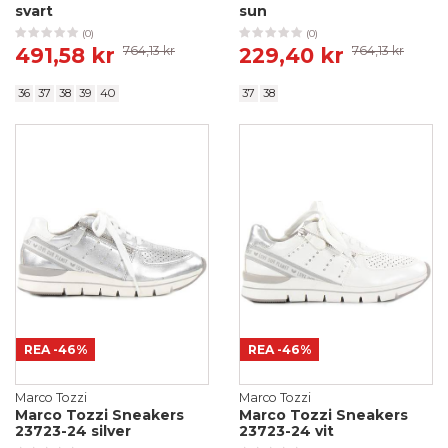
svart
sun
(0)
(0)
491,58 kr
764,13 kr
229,40 kr
764,13 kr
36
37
38
39
40
37
38
REA
-46%
REA
-46%
Marco Tozzi
Marco Tozzi
Marco Tozzi Sneakers
Marco Tozzi Sneakers
23723-24 silver
23723-24 vit