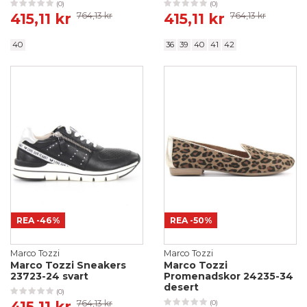
(0)
(0)
415,11 kr
764,13 kr
415,11 kr
764,13 kr
40
36
39
40
41
42
REA
-46%
REA
-50%
Marco Tozzi
Marco Tozzi
Marco Tozzi Sneakers
Marco Tozzi
23723-24 svart
Promenadskor 24235-34
desert
(0)
415,11 kr
764,13 kr
(0)