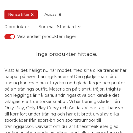
Rensa filter
Adidas
0 produkter
Sortera:
Standard
Visa endast produkter i lager
Inga produkter hittade.
Visst är det härligt nu när modet med sina olika trender har
nappat på även träningskläderna! Den glädje man får ur
träning kan man bra uttrycka med glada färger och printer
på sin tränings outfit. Materialen på t-shirt, tröjor, thights
och leggings är hållbara, andningsaktiva och kanske det
viktigaste att de torkar snabbt. Vi har träningskläder från
Only Play
,
Only Play Curvy
och
Adidas
. Vi har tagit hänsyn
till komfort under träning och har ett brett urval av olika
sportkläder från sport-bh och sportstrumpor till
träningsjackor. Oavsett om du är fitnessfreak eller glad
motionär, oberoende av vilken sport eller träningsform du