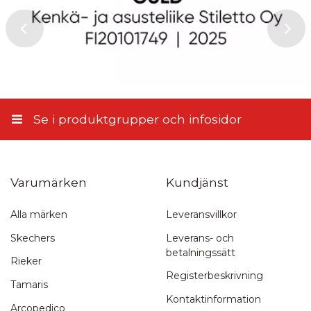
Se i produktgrupper och infosidor
Varumärken
Kundjänst
Alla märken
Leveransvillkor
Snabb leverans
Skechers
Leverans- och
betalningssätt
1-3 arbetsdagar
Rieker
Registerbeskrivning
Tamaris
Kontaktinformation
Arcopedico