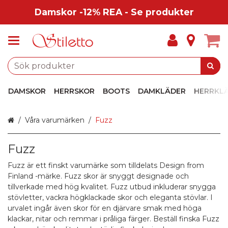
Damskor -12% REA - Se produkter
DAMSKOR
HERRSKOR
BOOTS
DAMKLÄDER
HERRKL
Hem
Våra varumärken
Fuzz
Fuzz
Fuzz är ett finskt varumärke som tilldelats Design from
Finland -märke. Fuzz skor är snyggt designade och
tillverkade med hög kvalitet. Fuzz utbud inkluderar snygga
stövletter
, vackra
högklackade skor
och eleganta
stövlar
. I
urvalet ingår även skor för en djärvare smak med höga
klackar, nitar och remmar i
pråliga färger
. Beställ finska Fuzz