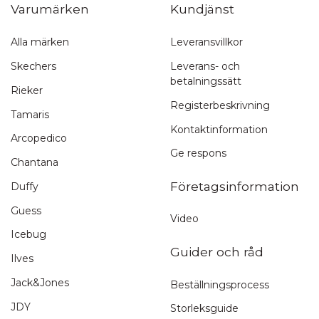
Varumärken
Kundjänst
Alla märken
Leveransvillkor
Snabb leverans
Skechers
Leverans- och
betalningssätt
1-3 arbetsdagar
Rieker
Registerbeskrivning
Tamaris
Kontaktinformation
Arcopedico
Ge respons
Chantana
Företagsinformation
Duffy
Guess
Video
Icebug
Guider och råd
Ilves
Jack&Jones
Beställningsprocess
JDY
Storleksguide