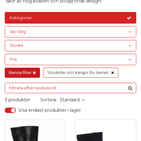
-skor av hög kvalitet och stödja finsk design!
Kategorier
Sko färg
Storlek
Pris
Rensa filter
Stövletter och kängor för damer
3 produkter
Sortera:
Standard
Visa endast produkter i lager