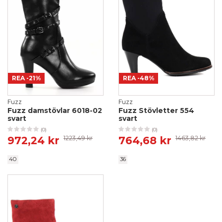
REA
-21%
REA
-48%
Fuzz
Fuzz
Fuzz damstövlar 6018-02
Fuzz Stövletter 554
svart
svart
(0)
(0)
972,24 kr
1223,49 kr
764,68 kr
1463,82 kr
40
36