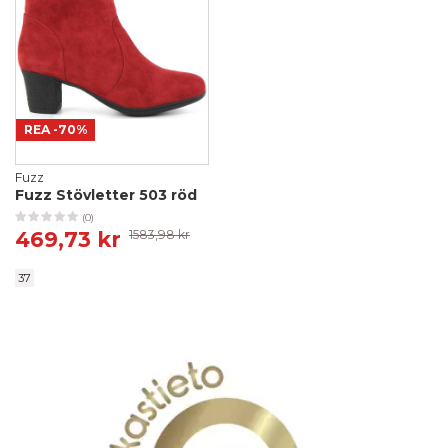
REA
-70%
Fuzz
Fuzz Stövletter 503 röd
(0)
469,73 kr
1583,98 kr
37